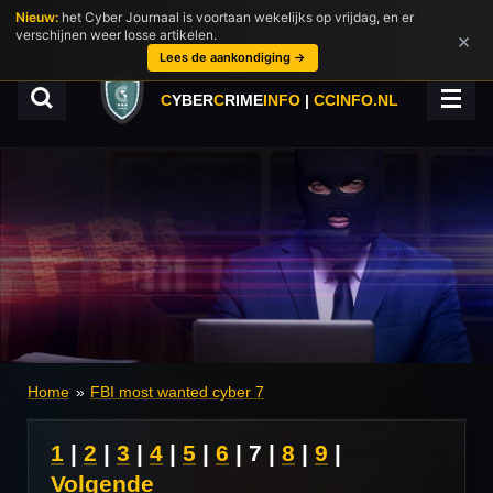
Nieuw:
het Cyber Journaal is voortaan wekelijks op vrijdag, en er
Ga
verschijnen weer losse artikelen.
×
direct
Lees de aankondiging →
naar
de
C
YBER
C
RIME
INFO
|
CCINFO.NL
hoofdinhoud
Home
»
FBI most wanted cyber 7
1
|
2
|
3
|
4
|
5
|
6
|
7
|
8
|
9
|
Volgende