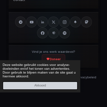
Vind je ons werk waardevol?
Doneer
Deze website gebruikt cookies voor analyse-
doeleinden en/of het tonen van advertenties.
Door gebruik te blijven maken van de site gaat u
hiermee akkoord.
Security Disclaimer
Security.txt
AI Bot Disclaimer
Privacybeleid
Cookieverklaring
Sitemap
Akkoord
Laatst bijgewerkt:
6 augustus 2026
© 2017 – 2026 Cybercrimeinfo