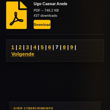
Ugo Caesar Anele
PDF – 746,2 KB
437 downloads
Download
1
|
2
|
3
|
4
|
5
|
6
|
7
|
8
|
9
|
Volgende
OVER CYBERCRIMEINFO