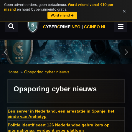
Geen adverteerders, geen betaalmuur.
Word vriend vanaf €10 per
Ga
maand
en houd Cybercrimeinfo gratis.
×
direct
Word vriend →
naar
de
C
YBER
C
RIME
INFO
|
CCINFO.NL
hoofdinhoud
Home
»
Opsporing cyber nieuws
Opsporing cyber nieuws
Een server in Nederland, een arrestatie in Spanje, het
einde van Archetyp
Politie identificeert 126 Nederlandse gebruikers op
internationaal verdacht cyberplatform