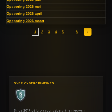
Opsporing 2026 mei
Opsporing 2026 april
Opsporing 2026 maart
1
2
3
4
5
8
OVER CYBERCRIMEINFO
Sinds 2017 dé bron voor cybercrime nieuws in