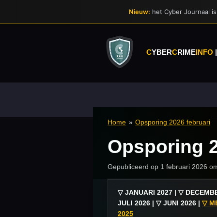
Ga
Nieuw:
het Cyber Journaal is 
direct
naar
de
hoofdinhoud
C
YBER
C
RIME
INFO
Home
»
Opsporing 2026 februari
Opsporing 2
Gepubliceerd op 1 februari 2026 o
▽ JANUARI 2027 | ▽ DECEMBE
JULI 2026 | ▽ JUNI 2026 |
▽ ME
2025