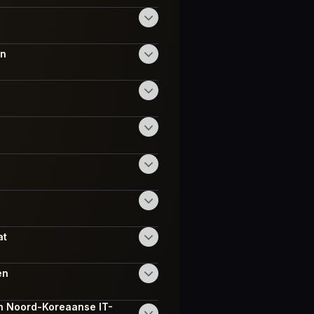
en
at
en
aan Noord-Koreaanse IT-