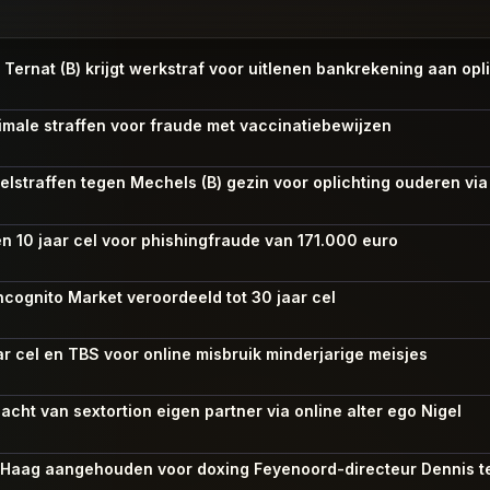
 Ternat (B) krijgt werkstraf voor uitlenen bankrekening aan opl
imale straffen voor fraude met vaccinatiebewijzen
celstraffen tegen Mechels (B) gezin voor oplichting ouderen via
en 10 jaar cel voor phishingfraude van 171.000 euro
ncognito Market veroordeeld tot 30 jaar cel
ar cel en TBS voor online misbruik minderjarige meisjes
acht van sextortion eigen partner via online alter ego Nigel
n Haag aangehouden voor doxing Feyenoord-directeur Dennis t