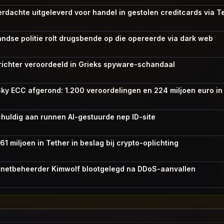
erdachte uitgeleverd voor handel in gestolen creditcards via 
ndse politie rolt drugsbende op die opereerde via dark web
prichter veroordeeld in Grieks spyware-schandaal
Sky ECC afgerond: 1.200 veroordelingen en 224 miljoen euro i
chuldig aan runnen AI-gestuurde nep ID-site
1 miljoen in Tether in beslag bij crypto-oplichting
botnetbeheerder Kimwolf blootgelegd na DDoS-aanvallen