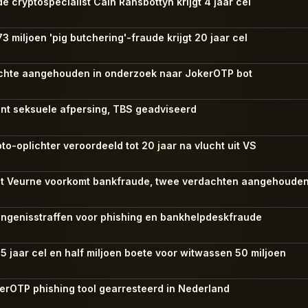
e cryptospecialist Cain Ransbottyn krijgt 4 jaar cel
 miljoen 'pig butchering'-fraude krijgt 20 jaar cel
achte aangehouden in onderzoek naar JokerOTP bot
ent seksuele afpersing, TBS geadviseerd
to-oplichter veroordeeld tot 20 jaar na vlucht uit VS
 uit Veurne voorkomt bankfraude, twee verdachten aangehoude
angenisstraffen voor phishing en bankhelpdeskfraude
 5 jaar cel en half miljoen boete voor witwassen 50 miljoen
kerOTP phishing tool gearresteerd in Nederland