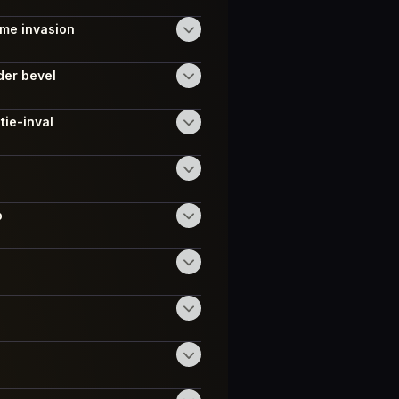
ome invasion
der bevel
tie-inval
p