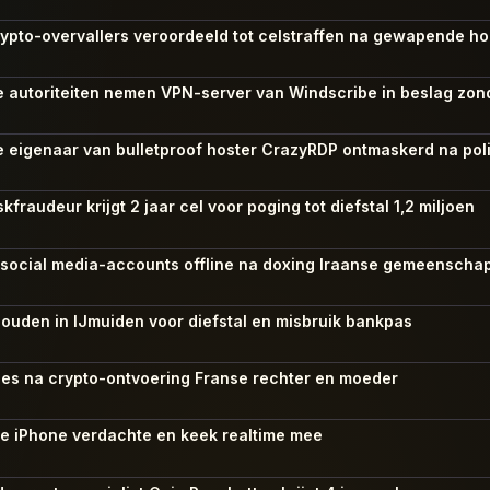
ypto-overvallers veroordeeld tot celstraffen na gewapende h
 autoriteiten nemen VPN-server van Windscribe in beslag zon
 eigenaar van bulletproof hoster CrazyRDP ontmaskerd na poli
raudeur krijgt 2 jaar cel voor poging tot diefstal 1,2 miljoen
lt social media-accounts offline na doxing Iraanse gemeenscha
ouden in IJmuiden voor diefstal en misbruik bankpas
ties na crypto-ontvoering Franse rechter en moeder
kte iPhone verdachte en keek realtime mee