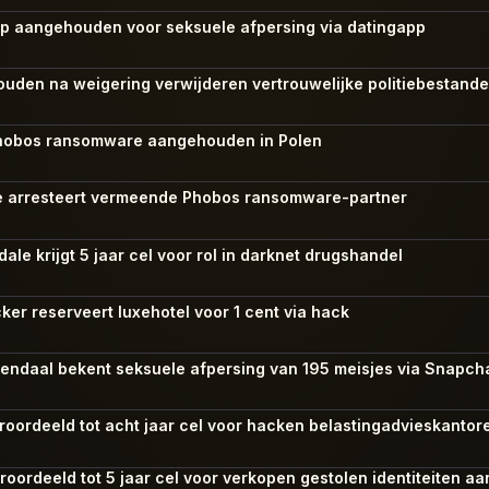
sp aangehouden voor seksuele afpersing via datingapp
uden na weigering verwijderen vertrouwelijke politiebestand
Phobos ransomware aangehouden in Polen
tie arresteert vermeende Phobos ransomware-partner
ale krijgt 5 jaar cel voor rol in darknet drugshandel
er reserveert luxehotel voor 1 cent via hack
sendaal bekent seksuele afpersing van 195 meisjes via Snapch
eroordeeld tot acht jaar cel voor hacken belastingadvieskantor
roordeeld tot 5 jaar cel voor verkopen gestolen identiteiten 