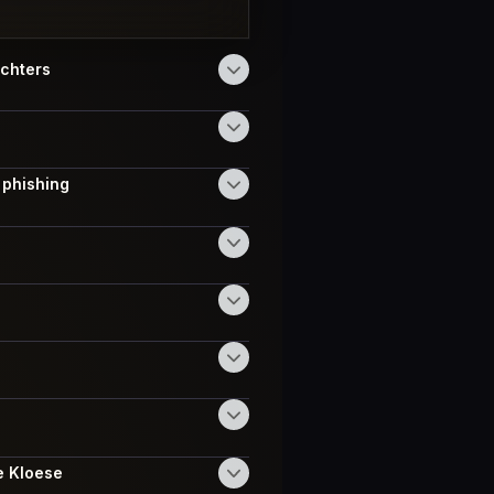
ichters
 phishing
e Kloese