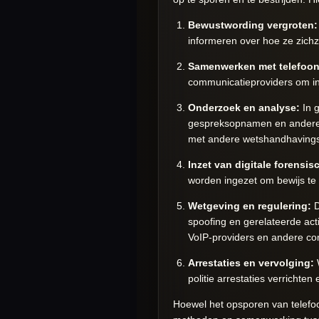
Bewustwording vergroten:
informeren over hoe ze zich
Samenwerken met telefoon
communicatieproviders om inf
Onderzoek en analyse:
In g
gespreksopnamen en andere i
met andere wetshandhavingsin
Inzet van digitale forensi
worden ingezet om bewijs te
Wetgeving en regulering:
D
spoofing en gerelateerde act
VoIP-providers en andere c
Arrestaties en vervolging:
W
politie arrestaties verricht
Hoewel het opsporen van telefoo