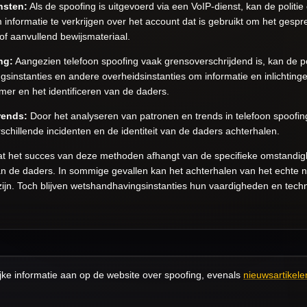
nsten:
Als de spoofing is uitgevoerd via een VoIP-dienst, kan de polit
informatie te verkrijgen over het account dat is gebruikt om het gespre
 of aanvullend bewijsmateriaal.
ng:
Aangezien telefoon spoofing vaak grensoverschrijdend is, kan de 
sinstanties en andere overheidsinstanties om informatie en inlichtingen
er en het identificeren van de daders.
rends:
Door het analyseren van patronen en trends in telefoon spoofing,
chillende incidenten en de identiteit van de daders achterhalen.
 dat het succes van deze methoden afhangt van de specifieke omstandi
 de daders. In sommige gevallen kan het achterhalen van het echte
jn. Toch blijven wetshandhavingsinstanties hun vaardigheden en techn
ijke informatie aan op de website over spoofing, evenals
nieuwsartikele