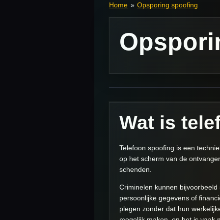
Home
»
Opsporing spoofing
Opspori
Wat is tel
Telefoon spoofing is een techni
op het scherm van de ontvanger.
schenden.
Criminelen kunnen bijvoorbeeld 
persoonlijke gegevens of financ
plegen zonder dat hun werkelijke
mogelijk maken, en het is vaak 