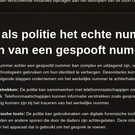
verschillende instanties bijdragen aan het bestrijden van dit soort cri
 als politie het echte n
en van een gespooft nu
nummer achter een gespoofd nummer kan complex en uitdagend zijn, v
hnologieën gebruiken om hun identiteit te verbergen. Desondanks kunn
olgende stappen ondernemen om het werkelijke nummer te achterhale
etrekken:
De politie kan samenwerken met telefoonmaatschappijen om
. Telefoonmaatschappijen kunnen informatie verstrekken zoals gesprek
ig kunnen zijn bij het traceren van het werkelijke nummer.
sische tools:
De politie kan gebruikmaken van digitale forensische too
den en andere sporen die door de daders zijn achtergelaten. Deze info
en het apparaat dat is gebruikt om het gesprek te voeren.