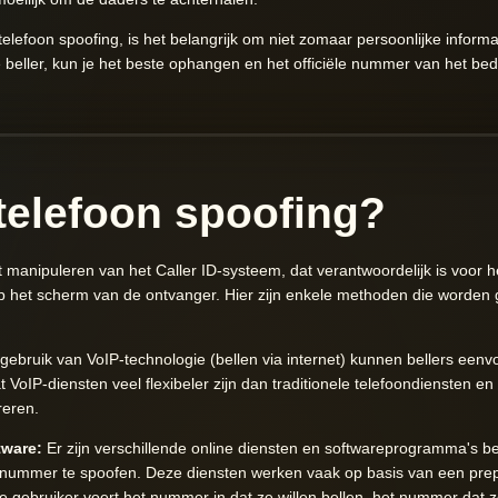
lefoon spoofing, is het belangrijk om niet zomaar persoonlijke informati
 de beller, kun je het beste ophangen en het officiële nummer van het be
telefoon spoofing?
t manipuleren van het Caller ID-systeem, dat verantwoordelijk is voor 
 het scherm van de ontvanger. Hier zijn enkele methoden die worden g
 gebruik van VoIP-technologie (bellen via internet) kunnen bellers ee
at VoIP-diensten veel flexibeler zijn dan traditionele telefoondiensten e
eren.
tware:
Er zijn verschillende online diensten en softwareprogramma's be
onnummer te spoofen. Deze diensten werken vaak op basis van een pre
e gebruiker voert het nummer in dat ze willen bellen, het nummer dat ze