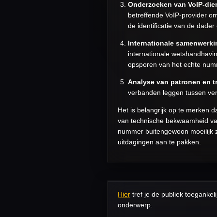
Onderzoeken van VoIP-die
betreffende VoIP-provider om 
de identificatie van de dader
Internationale samenwerki
internationale wetshandhaving
opsporen van het echte numm
Analyse van patronen en t
verbanden leggen tussen vers
Het is belangrijk op te merken
van technische bekwaamheid van
nummer buitengewoon moeilijk zi
uitdagingen aan te pakken.
Hier
tref je de publiek toegankel
onderwerp.