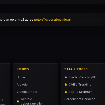
me dan op e-mail adres
peter@cybercrimeinfo.nl
NIEUWS
DATA & TOOLS
Home
Slachtoffers NL/BE
Artikelen
CVE's Trending
Videojournaal
Top 10 Misbruikt
Actuele
Screenshot Darkweb
and
cyberaanvallen
n we