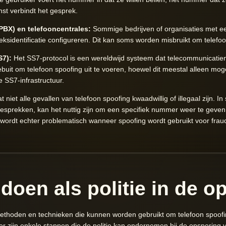
st verbindt het gesprek.
PBX) en telefooncentrales:
Sommige bedrijven of organisaties met ee
sidentificatie configureren. Dit kan soms worden misbruikt om telefoon
S7):
Het SS7-protocol is een wereldwijd systeem dat telecommunicatien
buit om telefoon spoofing uit te voeren, hoewel dit meestal alleen mog
e SS7-infrastructuur.
 niet alle gevallen van telefoon spoofing kwaadwillig of illegaal zijn. In
ongesprekken, kan het nuttig zijn om een specifiek nummer weer te gev
 wordt echter problematisch wanneer spoofing wordt gebruikt voor frau
 doen als politie in de 
de methoden en technieken die kunnen worden gebruikt om telefoon spoof
ier zijn enkele stappen die de politie kan ondernemen bij de opsporing 