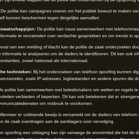
De politie kan campagnes voeren om het publiek bewust te maken van 
zelf kunnen beschermen tegen dergelijke aanvallen.
maatschappijen:
De politie kan nauw samenwerken met telefoonmaa
ormatie te verzamelen over verdachte gesprekken en om trends in spoo
eval van een melding of klacht kan de politie de zaak onderzoeken do
nformatie te analyseren om de daders te identificeren. Dit kan ook 
stanties, zowel nationaal als internationaal.
sche technieken:
Bij het onderzoeken van telefoon spoofing kunnen digi
 verzamelen, zoals IP-adressen, logbestanden en andere sporen die doo
e politie kan samenwerken met beleidsmakers om wetten en regels te o
iviteiten verbieden of beperken. Dit kan ook betekenen dat er strenge
ommunicatiediensten om misbruik te voorkomen.
anneer er voldoende bewijs is verzameld om de daders van telefoon sp
en en de zaak overdragen aan de aanklagers voor vervolging.
n spoofing een uitdaging kan zijn vanwege de anonimiteit die het de 