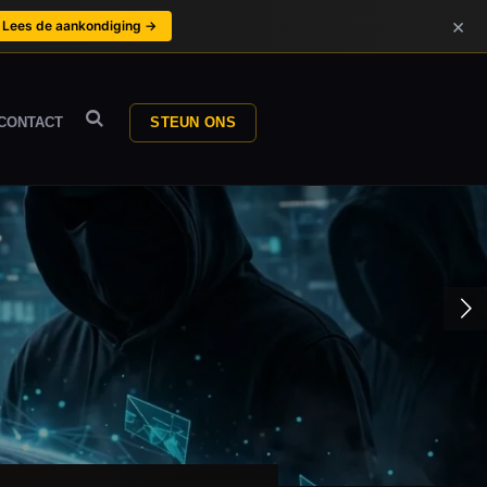
×
Lees de aankondiging →
CONTACT
STEUN ONS