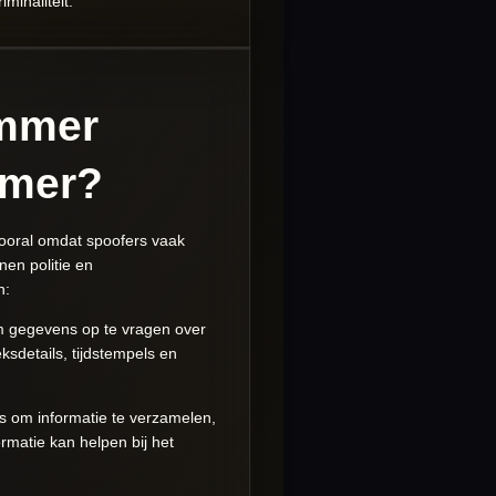
minaliteit.
ummer
mmer?
ooral omdat spoofers vaak
en politie en
n:
 gegevens op te vragen over
sdetails, tijdstempels en
ls om informatie te verzamelen,
rmatie kan helpen bij het