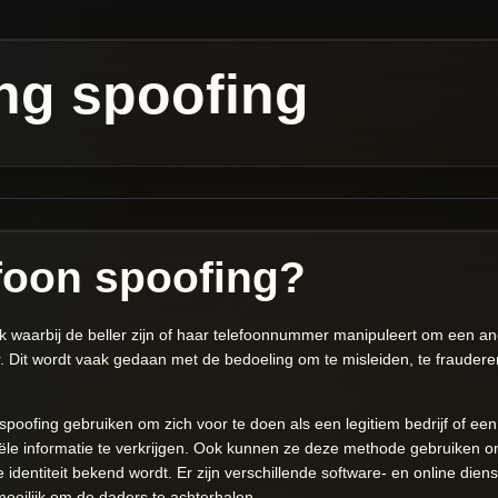
ng spoofing
efoon spoofing?
ek waarbij de beller zijn of haar telefoonnummer manipuleert om een a
 Dit wordt vaak gedaan met de bedoeling om te misleiden, te fraudere
spoofing gebruiken om zich voor te doen als een legitiem bedrijf of ee
iële informatie te verkrijgen. Ook kunnen ze deze methode gebruiken o
 identiteit bekend wordt. Er zijn verschillende software- en online dien
moeilijk om de daders te achterhalen.