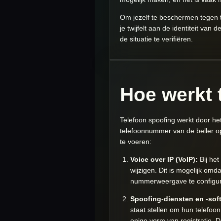
Om jezelf te beschermen tegen te
je twijfelt aan de identiteit van
de situatie te verifiëren.
Hoe werkt 
Telefoon spoofing werkt door he
telefoonnummer van de beller op
te voeren:
Voice over IP (VoIP):
Bij het
wijzigen. Dit is mogelijk omd
nummerweergave te configur
Spoofing-diensten en -sof
staat stellen om hun telefo
enige vorm van registratie. D