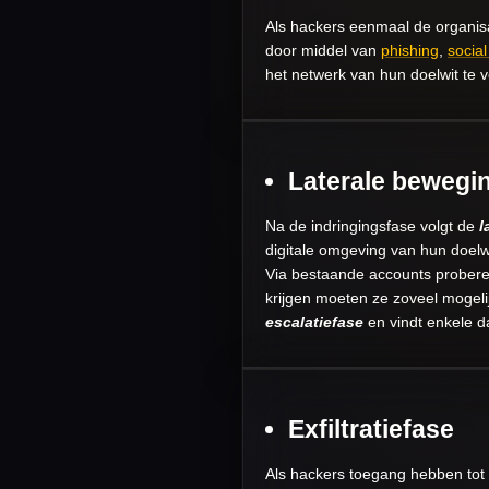
Als hackers eenmaal de organisa
door middel van
phishing
,
socia
het netwerk van hun doelwit te v
Laterale bewegi
Na de indringingsfase volgt de
l
digitale omgeving van hun doelwi
Via bestaande accounts proberen 
krijgen moeten ze zoveel mogelij
escalatiefase
en vindt enkele d
Exfiltratiefase
Als hackers toegang hebben tot 