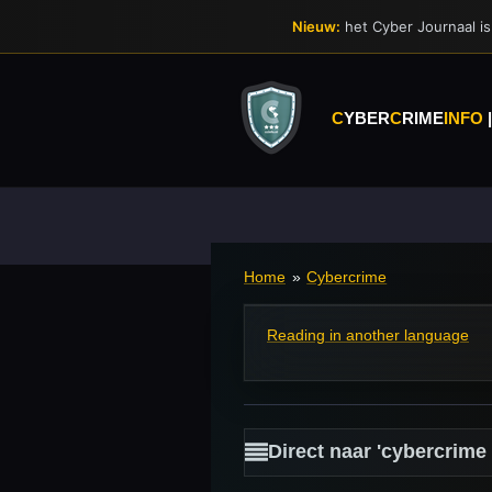
Ga
Nieuw:
het Cyber Journaal is 
direct
naar
de
hoofdinhoud
C
YBER
C
RIME
INFO
Home
»
Cybercrime
Reading in another language
Direct naar 'cybercrim