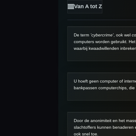
Van A tot Z
De term
'cybercrime'
, ook wel
co
computers worden gebruikt. Het 
waarbij kwaadwillenden inbreken
U hoeft geen computer of intern
bankpassen computerchips, die
Door de anonimiteit en het massa
slachtoffers kunnen benaderen e
ook snel toe.