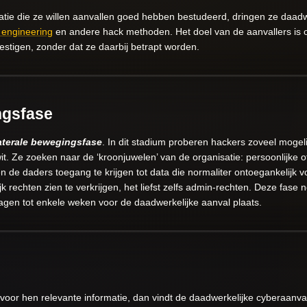
tie die ze willen aanvallen goed hebben bestudeerd, dringen ze daadwe
l engineering
en andere hack methoden. Het doel van de aanvallers is om
estigen, zonder dat ze daarbij betrapt worden.
ngsfase
aterale bewegingsfase
. In dit stadium proberen hackers zoveel mogelij
t. Ze zoeken naar de ‘kroonjuwelen’ van de organisatie: persoonlijke o
de daders toegang te krijgen tot data die normaliter ontoegankelijk v
k rechten zien te verkrijgen, het liefst zelfs admin-rechten. Deze fas
agen tot enkele weken voor de daadwerkelijke aanval plaats.
voor hen relevante informatie, dan vindt de daadwerkelijke cyberaanval