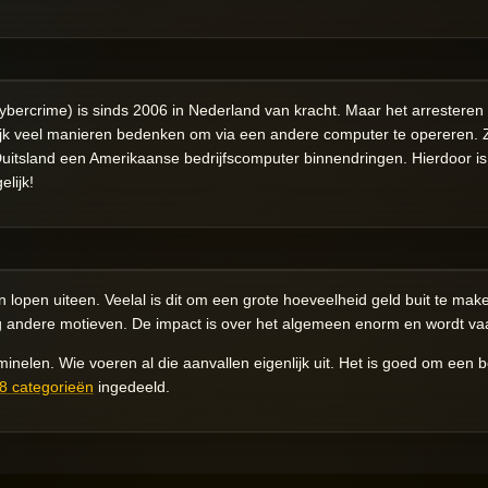
ybercrime) is sinds 2006 in Nederland van kracht. Maar het arresteren
ijk veel manieren bedenken om via een andere computer te opereren.
itsland een Amerikaanse bedrijfscomputer binnendringen. Hierdoor is h
lijk!
 lopen uiteen. Veelal is dit om een grote hoeveelheid geld buit te mak
og andere motieven. De impact is over het algemeen enorm en wordt va
iminelen. Wie voeren al die aanvallen eigenlijk uit. Het is goed om een be
8 categorieën
ingedeeld.