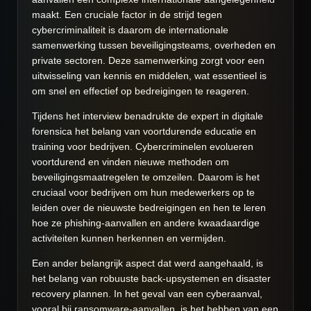
maakt. Een cruciale factor in de strijd tegen
cybercriminaliteit is daarom de internationale
samenwerking tussen beveiligingsteams, overheden en
private sectoren. Deze samenwerking zorgt voor een
uitwisseling van kennis en middelen, wat essentieel is
om snel en effectief op bedreigingen te reageren.
Tijdens het interview benadrukte de expert in digitale
forensica het belang van voortdurende educatie en
training voor bedrijven. Cybercriminelen evolueren
voortdurend en vinden nieuwe methoden om
beveiligingsmaatregelen te omzeilen. Daarom is het
cruciaal voor bedrijven om hun medewerkers op te
leiden over de nieuwste bedreigingen en hen te leren
hoe ze phishing-aanvallen en andere kwaadaardige
activiteiten kunnen herkennen en vermijden.
Een ander belangrijk aspect dat werd aangehaald, is
het belang van robuuste back-upsystemen en disaster
recovery plannen. In het geval van een cyberaanval,
vooral bij ransomware-aanvallen, is het hebben van een