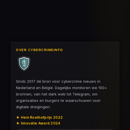
e
e
h
e
l
e
a
l
e
l
r
e
n
e
n
OVER CYBERCRIMEINFO
Sinds 2017 dé bron voor cybercrime nieuws in
Nederland en België. Dagelijks monitoren we 100+
bronnen, van het dark web tot Telegram, om
organisaties en burgers te waarschuwen voor
digitale dreigingen.
★ Hein Roethofprijs 2022
★ Innovatie Award 2024