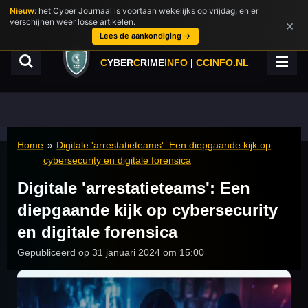
Nieuw:
het Cyber Journaal is voortaan wekelijks op vrijdag, en er
Ga
verschijnen weer losse artikelen.
×
direct
Lees de aankondiging →
naar
de
C
YBER
C
RIME
INFO
|
CCINFO.NL
hoofdinhoud
Home
»
Digitale 'arrestatieteams': Een diepgaande kijk op
cybersecurity en digitale forensica
Digitale 'arrestatieteams': Een
diepgaande kijk op cybersecurity
en digitale forensica
Gepubliceerd op 31 januari 2024 om 15:00