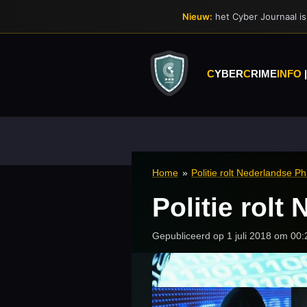
Ga
Nieuw:
het Cyber Journaal is 
direct
naar
de
hoofdinhoud
C
YBER
C
RIME
INFO
Home
»
Politie rolt Nederlandse P
Politie rol
Gepubliceerd op 1 juli 2018 om 00: