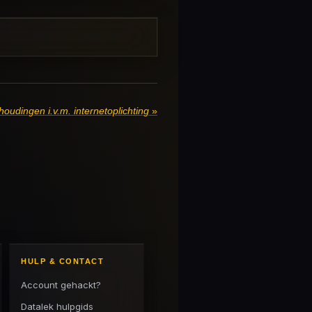
houdingen i.v.m. internetoplichting
»
HULP & CONTACT
Account gehackt?
Datalek hulpgids