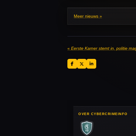
Meer nieuws »
«
Eerste Kamer stemt in, politie m
D
D
S
e
e
h
l
e
a
e
l
r
n
e
OVER CYBERCRIMEINFO