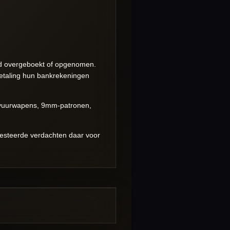
ld overgeboekt of opgenomen.
betaling hun bankrekeningen
p vuurwapens, 9mm-patronen,
resteerde verdachten daar voor