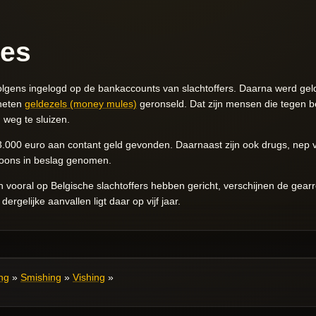
es
olgens ingelogd op de bankaccounts van slachtoffers. Daarna werd ge
heten
geldezels (money mules)
geronseld. Dat zijn mensen die tegen 
 weg te sluizen.
 43.000 euro aan contant geld gevonden. Daarnaast zijn ook drugs, ne
foons in beslag genomen.
 vooral op Belgische slachtoffers hebben gericht, verschijnen de gear
rgelijke aanvallen ligt daar op vijf jaar.
ng
»
Smishing
»
Vishing
»