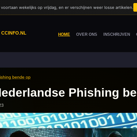
voortaan wekelijks op vrijdag, en er verschijnen weer losse artikelen.
|
CCINFO.NL
HOME
OVER ONS
INSCHRIJVEN
hishing bende op
t Nederlandse Phishing b
23