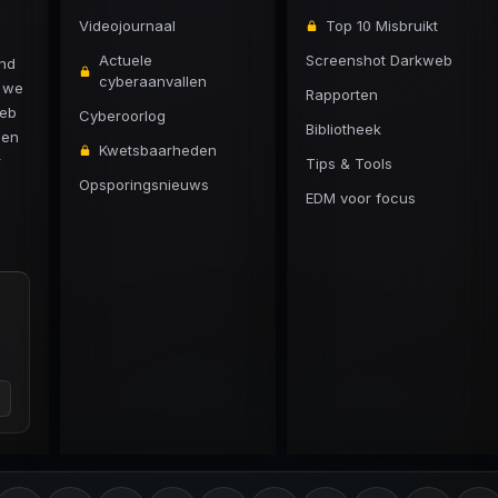
Videojournaal
Top 10 Misbruikt
Actuele
Screenshot Darkweb
and
cyberaanvallen
n we
Rapporten
web
Cyberoorlog
Bibliotheek
 en
Kwetsbaarheden
r
Tips & Tools
Opsporingsnieuws
EDM voor focus