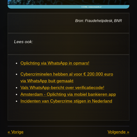
Bron: Fraudehelpdesk, BNR
Lees ook:
Oplichting via WhatsApp in opmars!
Cybercriminelen hebben al voor € 200.000 euro
via WhatsApp buit gemaakt
Vals
WhatsApp-bericht over verificatiecode!
Amsterdam - Oplichting via mobiel bankieren app
Incidenten van Cybercrime stijgen in Nederland
«
Vorige
Volgende
»