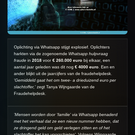
Oplichting via Whatsapp stijgt explosief. Oplichters
harkten via de zogenoemde
Whatsapp hulpvraag
fraude
in
2018
voor
€ 260.000 euro
bij elkaar, een
aantal jaar geleden was dit nog
€ 4000 euro
. Een en
ander blijkt uit de jaarcijfers van de fraudehelpdesk.
'Gemiddeld gaat het om twee- a drieduizend euro per
slachtoffer,'
zegt Tanya Wijngaarde van de
Fraudehelpdesk.
'Mensen worden door 'familie' via Whatsapp benaderd
met het verhaal dat ze een nieuw nummer hebben, dat
ze dringend geld om geld verlegen zitten en of het
slachtoffer het kan voorschieten'.
Volgens Wijngaarde