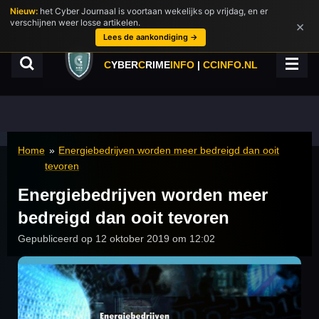
Nieuw:
het Cyber Journaal is voortaan wekelijks op vrijdag, en er
Ga
verschijnen weer losse artikelen.
×
direct
Lees de aankondiging →
naar
de
C
YBER
C
RIME
INFO
|
CCINFO.NL
hoofdinhoud
Home
»
Energiebedrijven worden meer bedreigd dan ooit
tevoren
Energiebedrijven worden meer
bedreigd dan ooit tevoren
Gepubliceerd op 12 oktober 2019 om 12:02