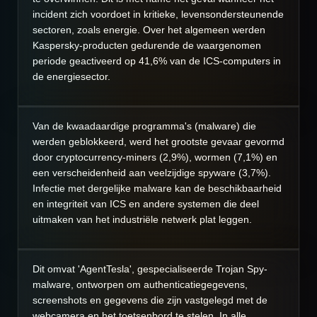
incident zich voordoet in kritieke, levensondersteunende
sectoren, zoals energie. Over het algemeen werden
Kaspersky-producten gedurende de waargenomen
periode geactiveerd op 41,6% van de ICS-computers in
de energiesector.
Van de kwaadaardige programma's (malware) die
werden geblokkeerd, werd het grootste gevaar gevormd
door cryptocurrency-miners (2,9%), wormen (7,1%) en
een verscheidenheid aan veelzijdige spyware (3,7%).
Infectie met dergelijke malware kan de beschikbaarheid
en integriteit van ICS en andere systemen die deel
uitmaken van het industriële netwerk plat leggen.
Dit omvat 'AgentTesla', gespecialiseerde Trojan Spy-
malware, ontworpen om authenticatiegegevens,
screenshots en gegevens die zijn vastgelegd met de
webcamera en het toetsenbord te stelen. In alle