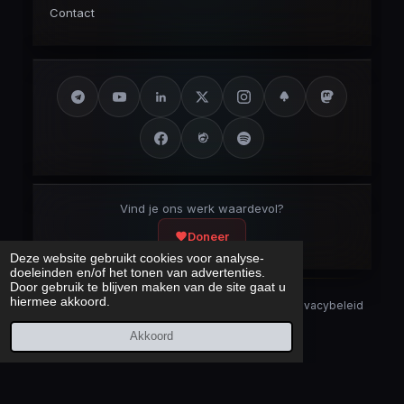
Contact
Vind je ons werk waardevol?
Doneer
Deze website gebruikt cookies voor analyse-
doeleinden en/of het tonen van advertenties.
Door gebruik te blijven maken van de site gaat u
hiermee akkoord.
Security Disclaimer
Security.txt
AI Bot Disclaimer
Privacybeleid
Cookieverklaring
Sitemap
Akkoord
Laatst bijgewerkt:
7 augustus 2026
© 2017 – 2026 Cybercrimeinfo