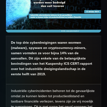
De top drie cyberdreigingen waren wormen
(malware), spyware en cryptocurrency-miners,
samen vormden ze voor bijna 14% van de
aanvallen. Dit zijn enkele van de belangrijkste
bevindingen van het Kaspersky ICS CERT-rapport
over het industriële dreigingslandschap in de
eerste helft van 2019.
Industriële cyberincidenten behoren tot de gevaarlijkste
omdat ze kunnen leiden tot productiestilstand en
tastbare financiële verliezen, tevens zijn ze vrij moeilijk
te overwinnen. Dit is met name het geval wanneer het