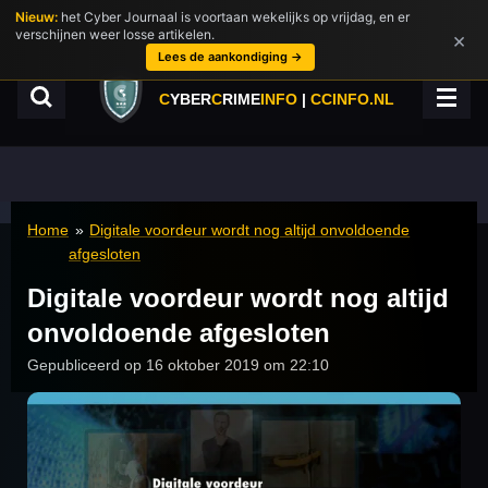
Nieuw:
het Cyber Journaal is voortaan wekelijks op vrijdag, en er
Ga
verschijnen weer losse artikelen.
×
direct
Lees de aankondiging →
naar
de
C
YBER
C
RIME
INFO
|
CCINFO.NL
hoofdinhoud
Home
»
Digitale voordeur wordt nog altijd onvoldoende
afgesloten
Digitale voordeur wordt nog altijd
onvoldoende afgesloten
Gepubliceerd op 16 oktober 2019 om 22:10