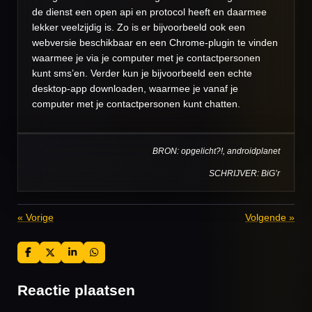
de dienst een open api en protocol heeft en daarmee
lekker veelzijdig is. Zo is er bijvoorbeeld ook een
webversie beschikbaar en een Chrome-plugin te vinden
waarmee je via je computer met je contactpersonen
kunt sms’en. Verder kun je bijvoorbeeld een echte
desktop-app downloaden, waarmee je vanaf je
computer met je contactpersonen kunt chatten.
BRON: opgelicht?!, androidplanet
SCHRIJVER: BiG’r
«
Vorige
Volgende
»
D
D
S
D
e
e
h
e
l
e
a
l
e
l
r
e
Reactie plaatsen
n
e
n