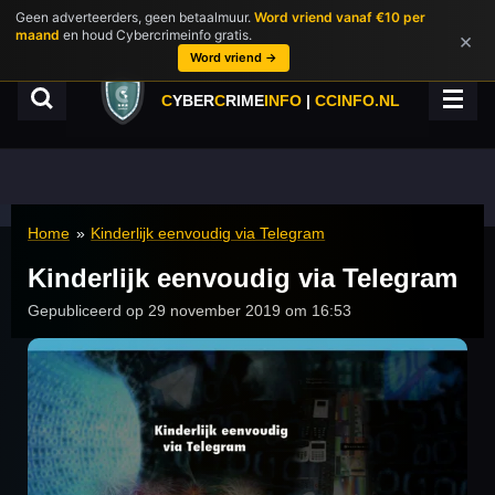
Geen adverteerders, geen betaalmuur.
Word vriend vanaf €10 per
Ga
maand
en houd Cybercrimeinfo gratis.
×
direct
Word vriend →
naar
de
C
YBER
C
RIME
INFO
|
CCINFO.NL
hoofdinhoud
Home
»
Kinderlijk eenvoudig via Telegram
Kinderlijk eenvoudig via Telegram
Gepubliceerd op 29 november 2019 om 16:53