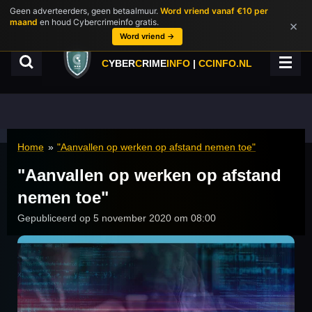
Geen adverteerders, geen betaalmuur.
Word vriend vanaf €10 per
Ga
maand
en houd Cybercrimeinfo gratis.
×
direct
Word vriend →
naar
de
C
YBER
C
RIME
INFO
|
CCINFO.NL
hoofdinhoud
Home
»
"Aanvallen op werken op afstand nemen toe"
"Aanvallen op werken op afstand
nemen toe"
Gepubliceerd op 5 november 2020 om 08:00