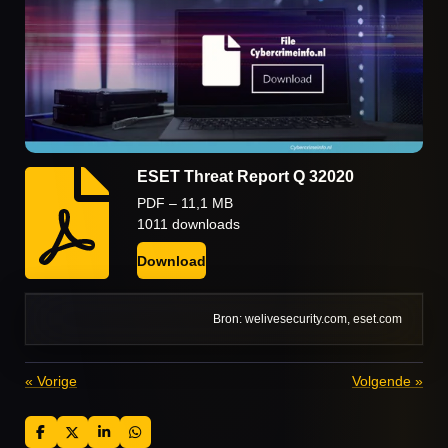
ESET Threat Report Q 32020
PDF – 11,1 MB
1011 downloads
Download
Bron: welivesecurity.com, eset.com
«
Vorige
Volgende
»
D
D
S
D