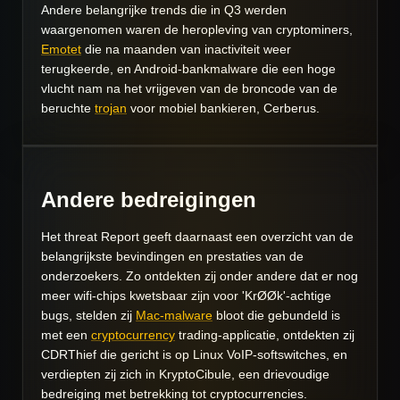
Andere belangrijke trends die in Q3 werden
waargenomen waren de heropleving van cryptominers,
Emotet
die na maanden van inactiviteit weer
terugkeerde, en Android-bankmalware die een hoge
vlucht nam na het vrijgeven van de broncode van de
beruchte
trojan
voor mobiel bankieren, Cerberus.
Andere bedreigingen
Het threat Report geeft daarnaast een overzicht van de
belangrijkste bevindingen en prestaties van de
onderzoekers. Zo ontdekten zij onder andere dat er nog
meer wifi-chips kwetsbaar zijn voor 'KrØØk'-achtige
bugs, stelden zij
Mac-malware
bloot die gebundeld is
met een
cryptocurrency
trading-applicatie, ontdekten zij
CDRThief die gericht is op Linux VoIP-softswitches, en
verdiepten zij zich in KryptoCibule, een drievoudige
bedreiging met betrekking tot cryptocurrencies.