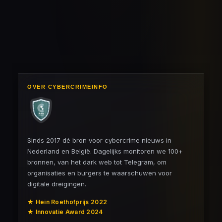
e
e
h
e
l
e
a
l
e
l
r
e
n
e
n
OVER CYBERCRIMEINFO
Sinds 2017 dé bron voor cybercrime nieuws in
Nederland en België. Dagelijks monitoren we 100+
bronnen, van het dark web tot Telegram, om
organisaties en burgers te waarschuwen voor
digitale dreigingen.
★ Hein Roethofprijs 2022
★ Innovatie Award 2024