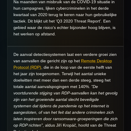
Na maanden van misbruik van de COVID-19 situatie in
hun campagnes, lijken cybercriminelen in het derde
kwartaal van 2020 terug te keren naar hun gebruikelijke
tactiek. Dit blijkt uit het 'Q3 2020 Threat Report'. Een
gebied waar de risico's echter bijzonder hoog blijven, is
het werken op afstand.
De aanval detectiesystemen laat een verdere groei zien
van aanvallen die gericht zijn op het
Remote Desktop
Protocol (RDP)
, die in de loop van de eerste helft van
het jaar zijn toegenomen. Terwijl het aantal unieke
doelwitten met meer dan een derde steeg, steeg het
totale aantal aanvalspogingen met 140%.
"De
voortdurende stijging van RDP-aanvallen kan het gevolg
zijn van het groeiende aantal slecht beveiligde
systemen dat tijdens de pandemie op het internet is
aangesloten, of van het feit dat andere criminelen zich
laten inspireren door ransomware-groeperingen die zich
op RDP richten"
, aldus Jiří Kropáč, hoofd van de Threat