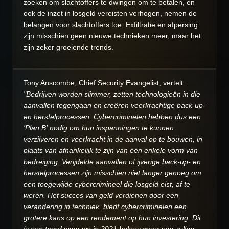
zoeken om slachtoffers te dwingen om te betalen, en
ook de inzet in losgeld vereisten verhogen, nemen de
belangen voor slachtoffers toe. Exfiltratie en afpersing
zijn misschien geen nieuwe technieken meer, maar het
zijn zeker groeiende trends.
Tony Anscombe, Chief Security Evangelist, vertelt:
"Bedrijven worden slimmer, zetten technologieën in die
aanvallen tegengaan en creëren veerkrachtige back-up-
en herstelprocessen. Cybercriminelen hebben dus een
'Plan B' nodig om hun inspanningen te kunnen
verzilveren en veerkracht in de aanval op te bouwen, in
plaats van afhankelijk te zijn van één enkele vorm van
bedreiging. Verijdelde aanvallen of ijverige back-up- en
herstelprocessen zijn misschien niet langer genoeg om
een toegewijde cybercrimineel die losgeld eist, af te
weren. Het succes van geld verdienen door een
verandering in techniek, biedt cybercriminelen een
grotere kans op een rendement op hun investering. Dit
is een trend waar we in 2021 helaas meer van zullen