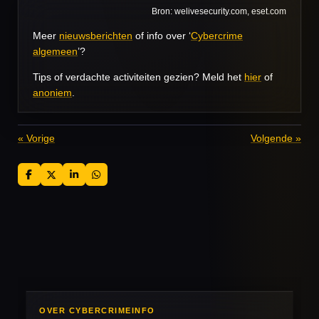
Bron: welivesecurity.com, eset.com
Meer
nieuwsberichten
of info over ‘
Cybercrime
algemeen
’?
Tips of verdachte activiteiten gezien? Meld het
hier
of
anoniem
.
«
Vorige
Volgende
»
D
D
S
D
e
e
h
e
l
e
a
l
e
l
r
e
n
e
n
OVER CYBERCRIMEINFO