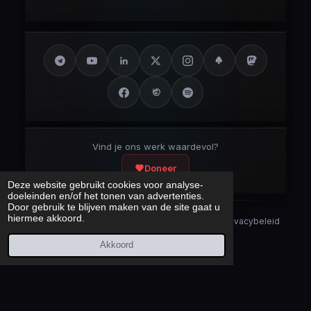
Vind je ons werk waardevol?
Doneer
Deze website gebruikt cookies voor analyse-
doeleinden en/of het tonen van advertenties.
Door gebruik te blijven maken van de site gaat u
hiermee akkoord.
Security Disclaimer
Security.txt
AI Bot Disclaimer
Privacybeleid
Cookieverklaring
Sitemap
Akkoord
Laatst bijgewerkt:
6 augustus 2026
© 2017 – 2026 Cybercrimeinfo