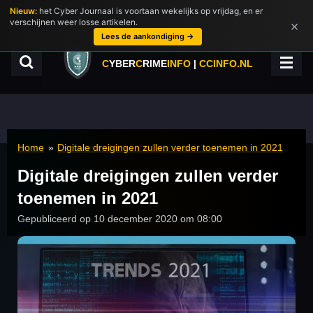
Nieuw:
het Cyber Journaal is voortaan wekelijks op vrijdag, en er
Ga
verschijnen weer losse artikelen.
×
direct
Lees de aankondiging →
naar
de
C
YBER
C
RIME
INFO
|
CCINFO.NL
hoofdinhoud
Home
»
Digitale dreigingen zullen verder toenemen in 2021
Digitale dreigingen zullen verder
toenemen in 2021
Gepubliceerd op 10 december 2020 om 08:00