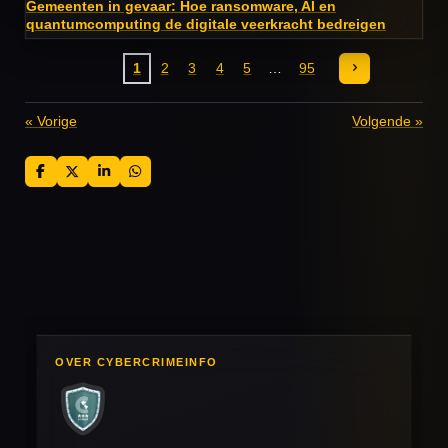
Gemeenten in gevaar: Hoe ransomware, AI en
quantumcomputing de digitale veerkracht bedreigen
1
2
3
4
5
95
«
Vorige
Volgende
»
D
D
S
D
e
e
h
e
l
e
a
l
e
l
r
e
n
e
n
OVER CYBERCRIMEINFO