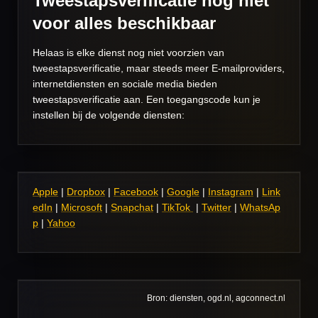
Tweestapsverificatie nog niet
voor alles beschikbaar
Helaas is elke dienst nog niet voorzien van
tweestapsverificatie, maar steeds meer E-mailproviders,
internetdiensten en sociale media bieden
tweestapsverificatie aan.
Een toegangscode kun je
instellen bij de volgende diensten:
Apple
|
Dropbox
|
Facebook
|
Google
|
Instagram
|
Link
edIn
|
Microsoft
|
Snapchat
|
TikTok
|
Twitter
|
WhatsAp
p
|
Yahoo
Bron: diensten, ogd.nl, agconnect.nl