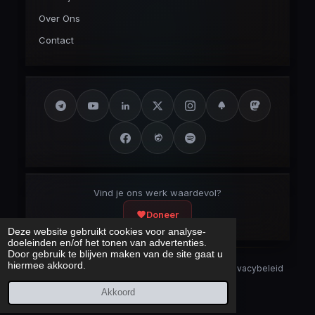
Over Ons
Contact
Vind je ons werk waardevol?
Doneer
Deze website gebruikt cookies voor analyse-
doeleinden en/of het tonen van advertenties.
Door gebruik te blijven maken van de site gaat u
hiermee akkoord.
Security Disclaimer
Security.txt
AI Bot Disclaimer
Privacybeleid
Cookieverklaring
Sitemap
Akkoord
Laatst bijgewerkt:
9 augustus 2026
© 2017 – 2026 Cybercrimeinfo