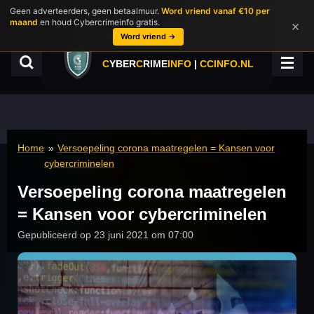
Geen adverteerders, geen betaalmuur.
Word vriend vanaf €10 per
Ga
maand
en houd Cybercrimeinfo gratis.
×
direct
Word vriend →
naar
de
C
YBER
C
RIME
INFO
|
CCINFO.NL
hoofdinhoud
Home
»
Versoepeling corona maatregelen = Kansen voor
cybercriminelen
Versoepeling corona maatregelen
= Kansen voor cybercriminelen
Gepubliceerd op 23 juni 2021 om 07:00