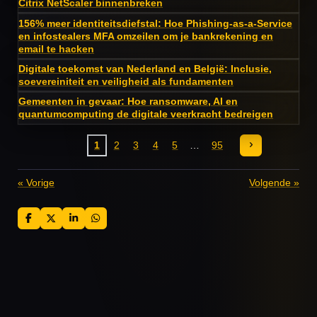
Citrix NetScaler binnenbreken
156% meer identiteitsdiefstal: Hoe Phishing-as-a-Service
en infostealers MFA omzeilen om je bankrekening en
email te hacken
Digitale toekomst van Nederland en België: Inclusie,
soevereiniteit en veiligheid als fundamenten
Gemeenten in gevaar: Hoe ransomware, AI en
quantumcomputing de digitale veerkracht bedreigen
1
2
3
4
5
95
«
Vorige
Volgende
»
D
D
S
D
e
e
h
e
l
e
a
l
e
l
r
e
n
e
n