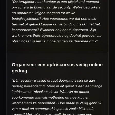
“De terugkeer naar kantoor is een uitstekend moment
om scherp te kijken naar de security. Welke gebruikers
en apparaten krijgen toegang tot welke
bedrijfssystemen? Hoe voorkomen we dat een thuis
besmet of gehackt apparaat verbinding maakt met het
kantoornetwerk? Evalueer ook het thuiswerken. Zijn
werknemers thuis bijvoorbeeld nog doelwit geweest van
phishingaanvallen? En hoe gingen ze daarmee om?”
Organiseer een opfriscursus veilig online
gedrag
“Eén security training draagt doorgaans niet bij aan
gedragsverandering. Maar in dit geval is een eenmalige
‘opfriscursus’ absoluut zinvol. Wat zijn de meest
voorkomende aanvalsmethoden en hoe kunnen
werknemers ze herkennen? Hoe maak je veilig gebruik
van e-mail en samenwerkingstools zoals Microsoft
Teams? Met zo’n cursus geeft de organisatie een