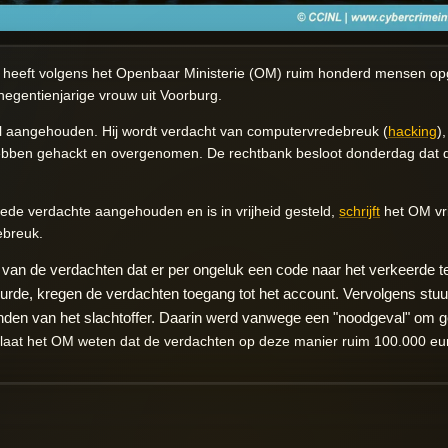
 heeft volgens het Openbaar Ministerie (OM) ruim honderd mensen opg
egentienjarige vrouw uit Voorburg.
l aangehouden. Hij wordt verdacht van computervredebreuk (
hacking
)
ben gehackt en overgenomen. De rechtbank besloot donderdag dat d
eede verdachte aangehouden en is in vrijheid gesteld,
schrijft
het OM vr
ebreuk.
t van de verdachten dat er per ongeluk een code naar het verkeerde
urde, kregen de verdachten toegang tot het account. Vervolgens stu
den van het slachtoffer. Daarin werd vanwege een "noodgeval" om g
laat het OM weten dat de verdachten op deze manier ruim 100.000 eu