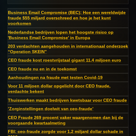
Business Email Compromise (BEC): Hoe een wereldwijde
fraude $55 miljard overschreed en hoe je het kunt
voorkomen
Nederlandse bedrijven lopen het hoogste risico op
'Business Email Compromise' in Europa
203 verdachten aangehouden in internationaal onderzoek
“Operation SKEIN”
CEO fraude kost roestvrijstaal gigant 11,4 miljoen euro
CEO fraude nu en in de toekomst
Aanhoudingen na fraude met testen Covid-19
Voor 11 miljoen dollar opgelicht door CEO fraude,
verdachte bekent
Thuiswerken maakt bedrijven kwetsbaar voor CEO fraude
’Zorginstellingen doelwit van ceo-fraude’
CEO Fraude 269 procent vaker waargenomen dan bij de
voorgaande kwartaalmeting
FBI: ceo-fraude zorgde voor 1,2 miljard dollar schade in