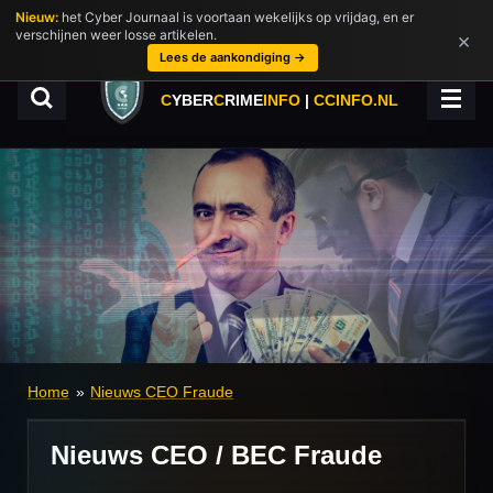
Nieuw:
het Cyber Journaal is voortaan wekelijks op vrijdag, en er
Ga
verschijnen weer losse artikelen.
×
direct
Lees de aankondiging →
naar
de
C
YBER
C
RIME
INFO
|
CCINFO.NL
hoofdinhoud
Home
»
Nieuws CEO Fraude
Nieuws CEO / BEC Fraude