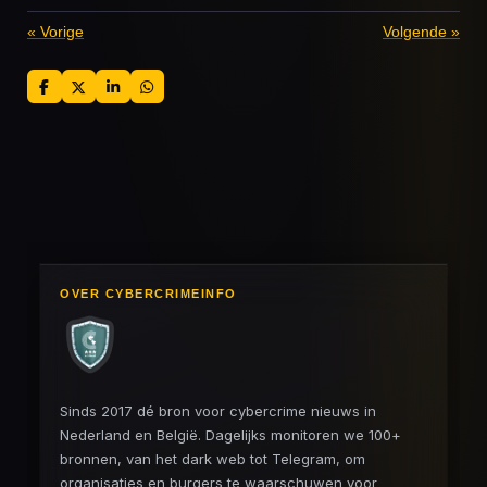
«
Vorige
Volgende
»
D
D
S
D
e
e
h
e
l
e
a
l
e
l
r
e
n
e
n
OVER CYBERCRIMEINFO
Sinds 2017 dé bron voor cybercrime nieuws in
Nederland en België. Dagelijks monitoren we 100+
bronnen, van het dark web tot Telegram, om
organisaties en burgers te waarschuwen voor