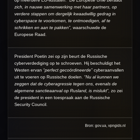
op meerdere EU-lidstaten.
“De Europese Unie beraadt
zich, in nauwe samenwerking met haar partners, op
verdere stappen om dergelijk kwaadwillig gedrag in
cyberspace te voorkomen, te ontmoedigen, af te
schrikken en aan te pakken”,
waarschuwde de
Europese Raad.
President Poetin zei op zijn beurt de Russische
cyberverdediging op te schroeven. Hij beschuldigt het
Westen ervan
“perfect gecoördineerde”
cyberaanvallen
uit te voeren op Russische doelen.
“Nu al kunnen we
zeggen dat de cyberagressie tegen ons, evenals de
algemene sanctieaanval op Rusland, is mislukt”,
zo zei
de president in een toespraak aan de Russische
Security Council.
Bron: gov.ua, vpngids.nl