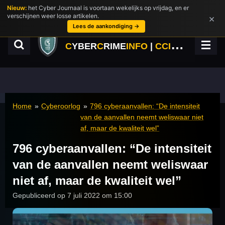
Nieuw:
het Cyber Journaal is voortaan wekelijks op vrijdag, en er
Ga
verschijnen weer losse artikelen.
×
direct
Lees de aankondiging →
naar
de
C
YBER
C
RIME
INFO
|
CCINFO.NL
hoofdinhoud
Home
»
Cyberoorlog
»
796 cyberaanvallen: “De intensiteit
van de aanvallen neemt weliswaar niet
af, maar de kwaliteit wel”
796 cyberaanvallen: “De intensiteit
van de aanvallen neemt weliswaar
niet af, maar de kwaliteit wel”
Gepubliceerd op 7 juli 2022 om 15:00