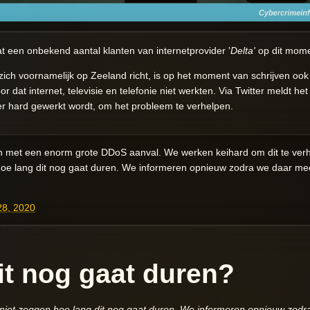
t een onbekend aantal klanten van internetprovider '
Delta'
op dit momen
zich voornamelijk op Zeeland richt, is op het moment van schrijven ook
 dat internet, televisie en telefonie niet werkten. Via Twitter meldt he
er hard gewerkt wordt, om het probleem te verhelpen.
 met een enorm grote DDoS aanval. We werken keihard om dit te ver
oe lang dit nog gaat duren. We informeren opnieuw zodra we daar mee
28, 2020
it nog gaat duren?
iet zeggen hoe lang dit nog gaat duren. We informeren opnieuw zodra