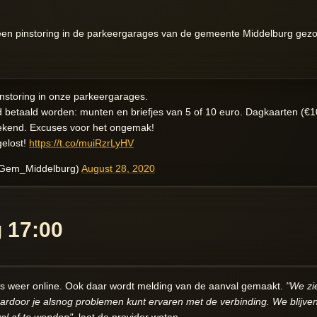
een pinstoring in de parkeergarages van de
gemeente Middelburg
gezor
instoring in onze parkeergarages.
d betaald worden: munten en briefjes van 5 of 10 euro. Dagkaarten (€
rekend. Excuses voor het ongemak!
gelost!
https://t.co/muiRzrLyHV
Gem_Middelburg)
August 28, 2020
g 17:00
ls weer online. Ook daar wordt
melding
van de aanval gemaakt.
"We zi
 waardoor je alsnog problemen kunt ervaren met de verbinding. We blijv
al af te wenden"
, laat de provider
weten
.