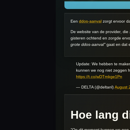
Een
ddos-aanval
zorgt ervoor da
De website van de provider, die 
gisteren ochtend en zorgde ervoor
grote ddos-aanval
"
gaat en dat 
Update: We hebben te maken
kunnen we nog niet zeggen h
https://t.co/wDTmkge1Pn
— DELTA (@deltanl)
August 
Hoe lang d
"Op dit moment kunnen we nog n