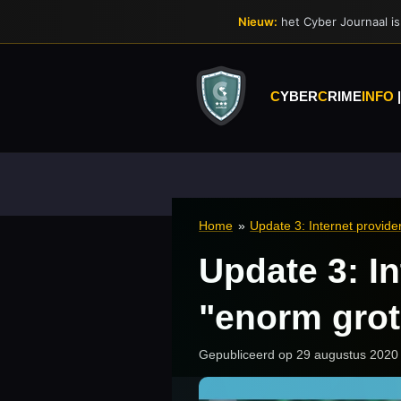
Ga
Nieuw:
het Cyber Journaal is 
direct
naar
de
hoofdinhoud
C
YBER
C
RIME
INFO
Home
»
Update 3: Internet provide
Update 3: In
"enorm gro
Gepubliceerd op 29 augustus 2020