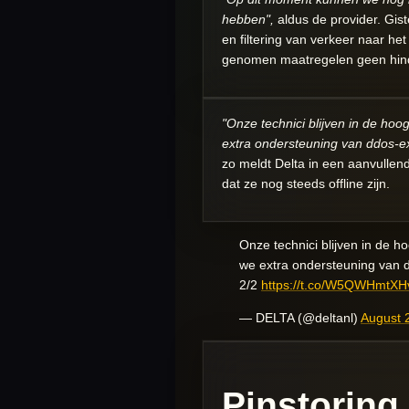
hebben",
aldus de provider. Gist
en filtering van verkeer naar h
genomen maatregelen geen hin
"Onze technici blijven in de ho
extra ondersteuning van ddos-
zo
meldt
Delta in een aanvullend
dat ze nog steeds offline zijn.
Onze technici blijven in de 
we extra ondersteuning van
2/2
https://t.co/W5QWHmtXH
— DELTA (@deltanl)
August 
Pinstoring