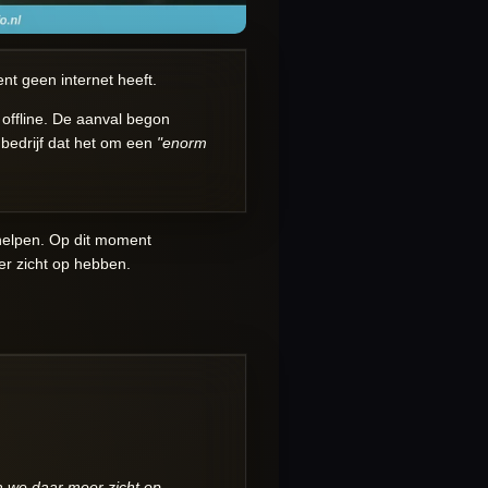
t geen internet heeft.
 offline. De aanval begon
t bedrijf dat het om een
"
enorm
helpen. Op dit moment
r zicht op hebben.
 we daar meer zicht op