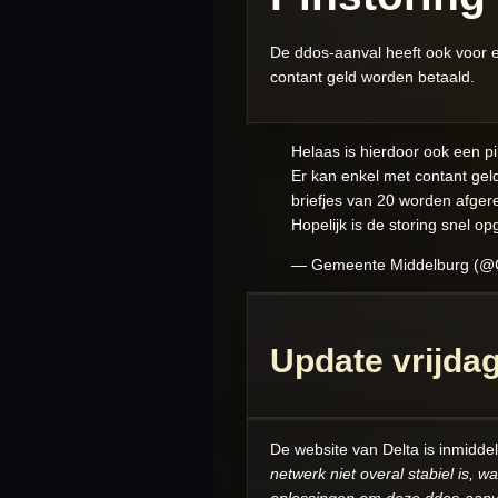
De ddos-aanval heeft ook voor 
contant geld worden betaald.
Helaas is hierdoor ook een p
Er kan enkel met contant gel
briefjes van 20 worden afge
Hopelijk is de storing snel op
— Gemeente Middelburg (@
Update vrijda
De website van Delta is inmidde
netwerk niet overal stabiel is,
oplossingen om deze ddos-aanv