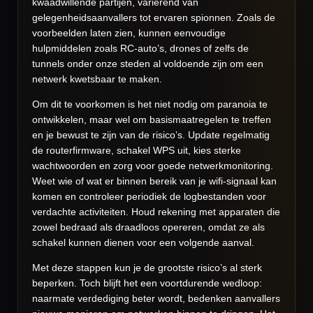
kwaadwillende partijen, variërend van
gelegenheidsaanvallers tot ervaren spionnen. Zoals de
voorbeelden laten zien, kunnen eenvoudige
hulpmiddelen zoals RC-auto’s, drones of zelfs de
tunnels onder onze steden al voldoende zijn om een
netwerk kwetsbaar te maken.
Om dit te voorkomen is het niet nodig om paranoia te
ontwikkelen, maar wel om basismaatregelen te treffen
en je bewust te zijn van de risico’s. Update regelmatig
de routerfirmware, schakel WPS uit, kies sterke
wachtwoorden en zorg voor goede netwerkmonitoring.
Weet wie of wat er binnen bereik van je wifi-signaal kan
komen en controleer periodiek de logbestanden voor
verdachte activiteiten. Houd rekening met apparaten die
zowel bedraad als draadloos opereren, omdat ze als
schakel kunnen dienen voor een volgende aanval.
Met deze stappen kun je de grootste risico’s al sterk
beperken. Toch blijft het een voortdurende wedloop:
naarmate verdediging beter wordt, bedenken aanvallers