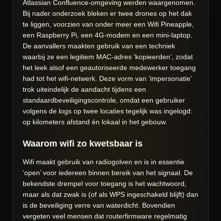
Atlassian Confluence-omgeving werden waargenomen.
Bij nader onderzoek bleken er twee drones op het dak
te liggen, voorzien van onder meer een Wifi Pineapple,
een Raspberry Pi, een 4G-modem en een mini-laptop.
De aanvallers maakten gebruik van een techniek
waarbij ze een legitiem MAC-adres ‘kopieerden’, zodat
het leek alsof een geautoriseerde medewerker toegang
had tot het wifi-netwerk. Deze vorm van ‘impersonatie’
trok uiteindelijk de aandacht tijdens een
standaardbeveiligingscontrole, omdat een gebruiker
volgens de logs op twee locaties tegelijk was ingelogd:
op kilometers afstand én lokaal in het gebouw.
Waarom wifi zo kwetsbaar is
Wifi maakt gebruik van radiogolven en is in essentie
‘open’ voor iedereen binnen bereik van het signaal. De
bekendste drempel voor toegang is het wachtwoord,
maar als dat zwak is (of als WPS ingeschakeld blijft) dan
is de beveiliging verre van waterdicht. Bovendien
vergeten veel mensen dat routerfirmware regelmatig