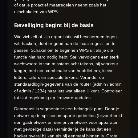
of dat je proactief maatregelen neemt zoals het
uitschakelen van WPS.
Beveiliging begint bij de basis
Wie zichzelf of zijn organisatie wil beschermen tegen
wifi-hacken, doet er goed aan de ‘basisregels’ toe te
passen. Schakel om te beginnen WPS uit als je die
functie niet hard nodig hebt. Stel vervolgens een sterk
wachtwoord in van minstens acht tekens, bij voorkeur
langer, met een combinatie van hoofdletters, kleine
letters, cijfers en speciale tekens. Verander de
standaardlogin-gegevens van de router (admin / admin
of admin / 1234) naar iets wat alleen jij kent. Controleer
tot slot regelmatig op firmware-updates.
Daarnaast is segmentatie een belangrijk punt. Door je
netwerk op te splitsen in aparte gedeeltes (bijvoorbeeld
een gastnetwerk en een privénetwerk voor apparaten
met gevoelige data) verminder je de kans dat een
hacker overal bij kan als hij eenmaal binnen is. Grote