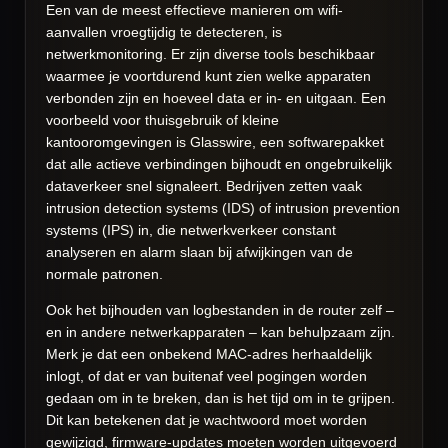
Een van de meest effectieve manieren om wifi-
aanvallen vroegtijdig te detecteren, is
netwerkmonitoring. Er zijn diverse tools beschikbaar
waarmee je voortdurend kunt zien welke apparaten
verbonden zijn en hoeveel data er in- en uitgaan. Een
voorbeeld voor thuisgebruik of kleine
kantooromgevingen is Glasswire, een softwarepakket
dat alle actieve verbindingen bijhoudt en ongebruikelijk
dataverkeer snel signaleert. Bedrijven zetten vaak
intrusion detection systems (IDS) of intrusion prevention
systems (IPS) in, die netwerkverkeer constant
analyseren en alarm slaan bij afwijkingen van de
normale patronen.
Ook het bijhouden van logbestanden in de router zelf –
en in andere netwerkapparaten – kan behulpzaam zijn.
Merk je dat een onbekend MAC-adres herhaaldelijk
inlogt, of dat er van buitenaf veel pogingen worden
gedaan om in te breken, dan is het tijd om in te grijpen.
Dit kan betekenen dat je wachtwoord moet worden
gewijzigd, firmware-updates moeten worden uitgevoerd