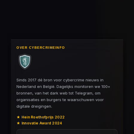
l
e
a
l
e
l
r
e
n
e
n
OVER CYBERCRIMEINFO
Sinds 2017 dé bron voor cybercrime nieuws in
Nederland en België. Dagelijks monitoren we 100+
bronnen, van het dark web tot Telegram, om
organisaties en burgers te waarschuwen voor
digitale dreigingen.
★ Hein Roethofprijs 2022
★ Innovatie Award 2024