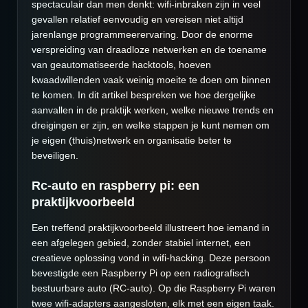
spectaculair dan men denkt: wifi-inbraken zijn in veel
gevallen relatief eenvoudig en vereisen niet altijd
jarenlange programmeerervaring. Door de enorme
verspreiding van draadloze netwerken en de toename
van geautomatiseerde hacktools, hoeven
kwaadwillenden vaak weinig moeite te doen om binnen
te komen. In dit artikel bespreken we hoe dergelijke
aanvallen in de praktijk werken, welke nieuwe trends en
dreigingen er zijn, en welke stappen je kunt nemen om
je eigen (thuis)netwerk en organisatie beter te
beveiligen.
Rc-auto en raspberry pi: een
praktijkvoorbeeld
Een treffend praktijkvoorbeeld illustreert hoe iemand in
een afgelegen gebied, zonder stabiel internet, een
creatieve oplossing vond in wifi-hacking. Deze persoon
bevestigde een Raspberry Pi op een radiografisch
bestuurbare auto (RC-auto). Op die Raspberry Pi waren
twee wifi-adapters aangesloten, elk met een eigen taak.