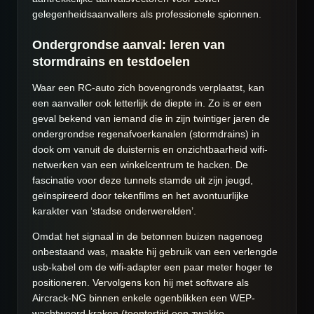
gelegenheidsaanvallers als professionele spionnen.
Ondergrondse aanval: leren van
stormdrains en testdoelen
Waar een RC-auto zich bovengronds verplaatst, kan
een aanvaller ook letterlijk de diepte in. Zo is er een
geval bekend van iemand die in zijn twintiger jaren de
ondergrondse regenafvoerkanalen (stormdrains) in
dook om vanuit de duisternis en onzichtbaarheid wifi-
netwerken van een winkelcentrum te hacken. De
fascinatie voor deze tunnels stamde uit zijn jeugd,
geïnspireerd door tekenfilms en het avontuurlijke
karakter van ‘stadse onderwerelden’.
Omdat het signaal in de betonnen buizen nagenoeg
onbestaand was, maakte hij gebruik van een verlengde
usb-kabel om de wifi-adapter een paar meter hoger te
positioneren. Vervolgens kon hij met software als
Aircrack-NG binnen enkele ogenblikken een WEP-
wachtwoord kraken (toentertijd een zwakke