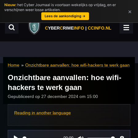
Nieuw:
het Cyber Journaal is voortaan wekelijks op vrijdag, en er
Ga
verschijnen weer losse artikelen.
×
direct
Lees de aankondiging →
naar
de
C
YBER
C
RIME
INFO
|
CCINFO.NL
hoofdinhoud
Home
»
Onzichtbare aanvallen: hoe wifi-hackers te werk gaan
Onzichtbare aanvallen: hoe wifi-
hackers te werk gaan
Gepubliceerd op 27 december 2024 om 15:00
Reading in another language