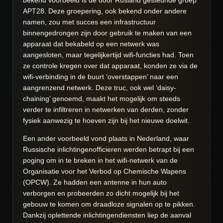
bekend voorbeeld is de door Rusland gesteunde groep
APT28. Deze groepering, ook bekend onder andere
namen, zou met succes een infrastructuur
binnengedrongen zijn door gebruik te maken van een
apparaat dat bekabeld op een netwerk was
aangesloten, maar tegelijkertijd wifi-functies had. Toen
ze controle kregen over dat apparaat, konden ze via de
wifi-verbinding in de buurt ‘overstappen’ naar een
aangrenzend netwerk. Deze truc, ook wel ‘daisy-
chaining’ genoemd, maakt het mogelijk om steeds
verder te infiltreren in netwerken van derden, zonder
fysiek aanwezig te hoeven zijn bij het nieuwe doelwit.
Een ander voorbeeld vond plaats in Nederland, waar
Russische inlichtingenofficieren werden betrapt bij een
poging om in te breken in het wifi-netwerk van de
Organisatie voor het Verbod op Chemische Wapens
(OPCW). Ze hadden een antenne in hun auto
verborgen en probeerden zo dicht mogelijk bij het
gebouw te komen om draadloze signalen op te pikken.
Dankzij oplettende inlichtingendiensten liep de aanval