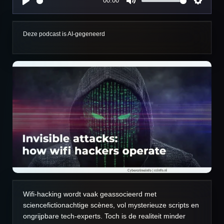
00:00
P
M
S
l
u
e
a
t
t
Deze podcast is AI-gegeneerd
y
e
t
i
n
g
s
Wifi-hacking wordt vaak geassocieerd met
sciencefictionachtige scènes, vol mysterieuze scripts en
ongrijpbare tech-experts. Toch is de realiteit minder