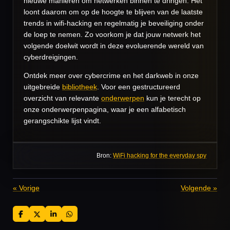
nieuwe manieren om netwerken binnen te dringen. Het
loont daarom om op de hoogte te blijven van de laatste
trends in wifi-hacking en regelmatig je beveiliging onder
de loep te nemen. Zo voorkom je dat jouw netwerk het
volgende doelwit wordt in deze evoluerende wereld van
cyberdreigingen.
Ontdek meer over cybercrime en het darkweb in onze
uitgebreide
bibliotheek
. Voor een gestructureerd
overzicht van relevante
onderwerpen
kun je terecht op
onze onderwerpenpagina, waar je een alfabetisch
gerangschikte lijst vindt.
Bron:
WiFi hacking for the everyday spy
«
Vorige
Volgende
»
D
D
S
D
e
e
h
e