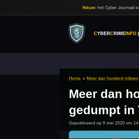
Ga
Nieuw:
het Cyber Journaal is 
direct
naar
de
hoofdinhoud
C
YBER
C
RIME
INFO
Home
»
Meer dan honderd miljoen
Meer dan ho
gedumpt in
Gepubliceerd op 9 mei 2020 om 14