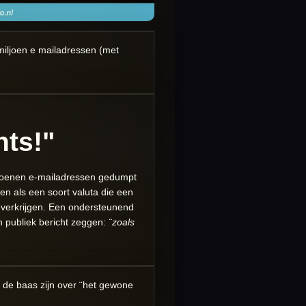
iljoen e mailadressen (met
nts!"
iljoenen e-mailadressen gedumpt
en als een soort valuta die een
 verkrijgen. Een ondersteunend
n publiek bericht zeggen:
¨zoals
 de baas zijn over ¨het gewone