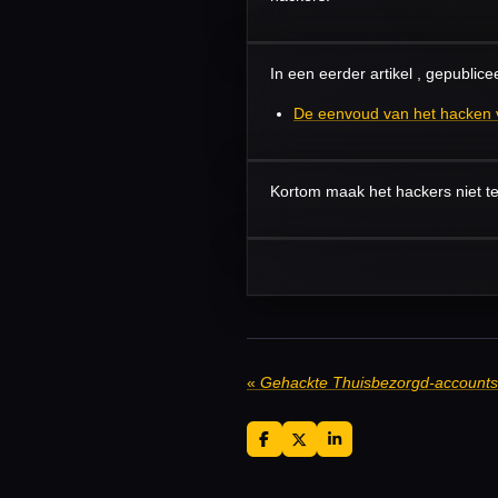
In een eerder artikel , gepublic
De eenvoud van het hacken va
Kortom maak het hackers niet te 
«
Gehackte Thuisbezorgd-accounts
D
D
S
e
e
h
l
e
a
e
l
r