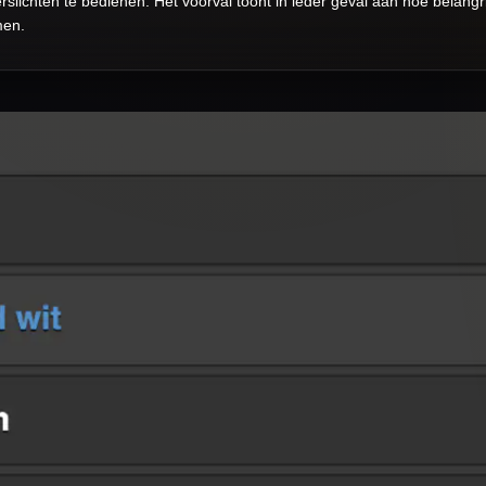
rslichten te bedienen. Het voorval toont in ieder geval aan hoe belangri
men.