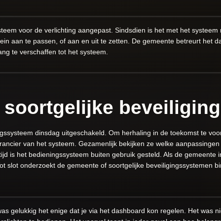
teem voor de verlichting aangepast. Sindsdien is het met het systeem 
in aan te passen, of aan en uit te zetten. De gemeente betreurt het d
ng te verschaffen tot het systeem.
soortgelijke beveiligi
gssysteem dinsdag uitgeschakeld. Om herhaling in de toekomst te vo
ncier van het systeem. Gezamenlijk bekijken ze welke aanpassingen noo
ijd is het bedieningssysteem buiten gebruik gesteld. Als de gemeente in
. Tot slot onderzoekt de gemeente of soortgelijke beveiligingssysteme
s gelukkig het enige dat je via het dashboard kon regelen. Het was ni