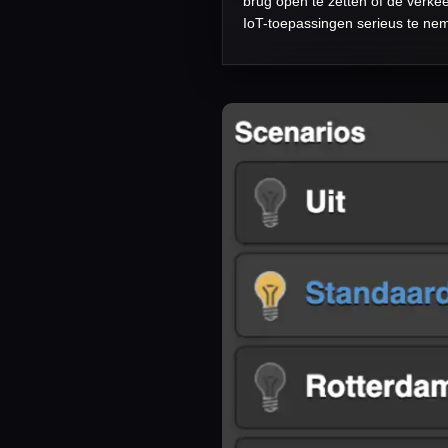
brug open te zetten of de verkee
IoT-toepassingen serieus te ne