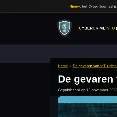
Ga
Nieuw:
het Cyber Journaal is 
direct
naar
de
hoofdinhoud
C
YBER
C
RIME
INFO
Home
»
De gevaren van IoT zichtb
De gevaren 
Gepubliceerd op 12 november 202