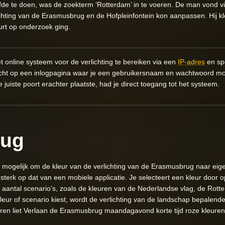
efde te doen, was de zoekterm ‘Rotterdam’ in te voeren. De man vond
hting van de Erasmusbrug en de Hofpleinfontein kon aanpassen. Hij kl
eurt op onderzoek ging.
t online systeem voor de verlichting te bereiken via een
IP-adres
en spe
echt op een inlogpagina waar je een gebruikersnaam en wachtwoord mo
 juiste poort erachter plaatste, had je direct toegang tot het systeem.
rug
 mogelijk om de kleur van de verlichting van de Erasmusbrug naar ei
t sterk op dat van een mobiele applicatie. Je selecteert een kleur door 
en aantal scenario’s, zoals de kleuren van de Nederlandse vlag, de Ro
leur of scenario kiest, wordt de verlichting van de landschap bepalen
ren liet Verlaan de Erasmusbrug maandagavond korte tijd roze kleuren