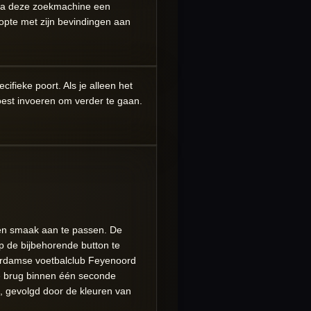
 via deze zoekmachine een
opte met zijn bevindingen aan
cifieke poort. Als je alleen het
est invoeren om verder te gaan.
gen smaak aan te passen. De
op de bijbehorende button te
tterdamse voetbalclub Feyenoord
de brug binnen één seconde
, gevolgd door de kleuren van