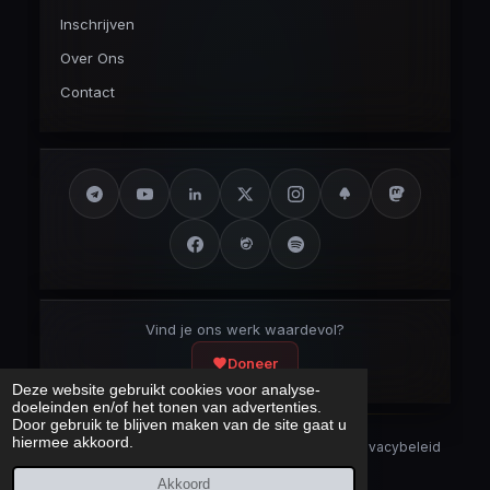
Inschrijven
Over Ons
Contact
Vind je ons werk waardevol?
Doneer
Deze website gebruikt cookies voor analyse-
doeleinden en/of het tonen van advertenties.
Door gebruik te blijven maken van de site gaat u
hiermee akkoord.
Security Disclaimer
Security.txt
AI Bot Disclaimer
Privacybeleid
Cookieverklaring
Sitemap
Akkoord