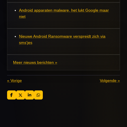
Android apparaten malware, het lukt Google maar
niet
Nieuwe Android Ransomware verspreidt zich via
sms'jes
Meer nieuws berichten »
«
Vorige
Volgende
»
D
D
S
D
e
e
h
e
l
e
a
l
e
l
r
e
n
e
n