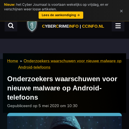
Nieuw:
het Cyber Journaal is voortaan wekelijks op vrijdag, en er
Ga
verschijnen weer losse artikelen.
×
direct
Lees de aankondiging →
naar
de
C
YBER
C
RIME
INFO
|
CCINFO.NL
hoofdinhoud
Home
»
Onderzoekers waarschuwen voor nieuwe malware op
Android-telefoons
Onderzoekers waarschuwen voor
nieuwe malware op Android-
telefoons
Gepubliceerd op 5 mei 2020 om 10:30