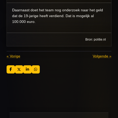
Daarnaast doet het team nog onderzoek naar het geld
dat de 19-jarige heeft verdiend. Dat is mogelijk al
100.000 euro.
Bron: politie.nl
«
Vorige
Volgende
»
D
D
S
D
e
e
h
e
l
e
a
l
e
l
r
e
n
e
n