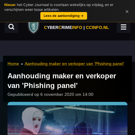
Nieuw:
het Cyber Journaal is voortaan wekelijks op vrijdag, en er
Ga
verschijnen weer losse artikelen.
×
direct
Lees de aankondiging →
naar
de
C
YBER
C
RIME
INFO
|
CCINFO.NL
hoofdinhoud
Home
»
Aanhouding maker en verkoper van 'Phishing panel'
Aanhouding maker en verkoper
van 'Phishing panel'
Gepubliceerd op 6 november 2020 om 14:00