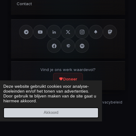
Contact
Vind je ons werk waardevol?
Doneer
Deze website gebruikt cookies voor analyse-
doeleinden en/of het tonen van advertenties.
Door gebruik te blijven maken van de site gaat u
hiermee akkoord.
Security Disclaimer
Security.txt
AI Bot Disclaimer
Privacybeleid
Cookieverklaring
Sitemap
Akkoord
Laatst bijgewerkt:
7 augustus 2026
© 2017 – 2026 Cybercrimeinfo