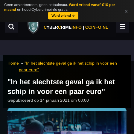
Geen adverteerders, geen betaalmuur.
Word vriend vanaf €10 per
Ga
maand
en houd Cybercrimeinfo gratis.
×
direct
Word vriend →
naar
de
C
YBER
C
RIME
INFO
|
CCINFO.NL
hoofdinhoud
Home
»
"In het slechtste geval ga ik het schip in voor een
paar euro"
"In het slechtste geval ga ik het
schip in voor een paar euro"
Gepubliceerd op 14 januari 2021 om 08:00