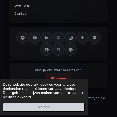
Over Ons
Contact
Vind je ons werk waardevol?
Doneer
Deze website gebruikt cookies voor analyse-
doeleinden en/of het tonen van advertenties.
Door gebruik te blijven maken van de site gaat u
hiermee akkoord.
Security Disclaimer
Security.txt
AI Bot Disclaimer
Privacybeleid
Cookieverklaring
Sitemap
Akkoord
Laatst bijgewerkt:
10 augustus 2026
© 2017 – 2026 Cybercrimeinfo