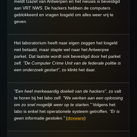
meldt Gazet van Antwerpen en het nieuws is bevestigd
aan VRT NWS. De hackers hebben de computers
geblokkeerd en vragen losgeld om alles weer vrij te
geven.
Het laboratorium heeft naar eigen zeggen het losgeld
niet betaald, maar stapte wel naar het Antwerpse
parket. Dat laatste wordt ook bevestigd door het parket
zelf.
"De Computer Crime Unit van de federale politie is
een onderzoek gestart"
, zo klinkt het daar.
"Een heel merkwaardig doelwit van de hackers"
, zo valt
te horen bij het labo zelf.
"We werken aan een oplossing
om zo snel mogelijk weer op te starten."
Volgens het
labo is enkel het operationele systeem getroffen.
"Er is
geen informatie gestolen."
(
doxware
)