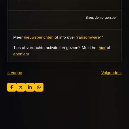
Bron: demorgen.be
Meer
nieuwsberichten
of info over ‘
ransomware
’?
Tips of verdachte activiteiten gezien? Meld het
hier
of
anoniem
.
«
Vorige
Volgende
»
D
D
S
D
e
e
h
e
l
e
a
l
e
l
r
e
n
e
n