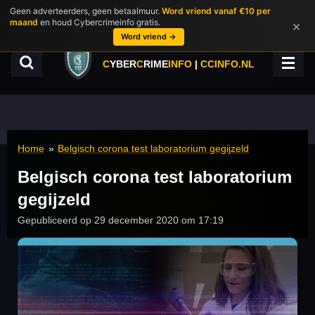
Geen adverteerders, geen betaalmuur.
Word vriend vanaf €10 per
Ga
maand
en houd Cybercrimeinfo gratis.
×
direct
Word vriend →
naar
de
C
YBER
C
RIME
INFO
|
CCINFO.NL
hoofdinhoud
Home
»
Belgisch corona test laboratorium gegijzeld
Belgisch corona test laboratorium
gegijzeld
Gepubliceerd op 29 december 2020 om 17:19