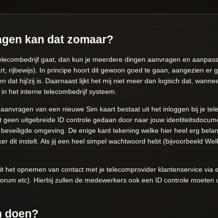
agen kan dat zomaar?
Telecombedrijf gaat, dan kun je meerdere dingen aanvragen en aanpass
art, rijbewijs). In principe hoort dit gewoon goed te gaan, aangezien er
en dat hij/zij is. Daarnaast lijkt het mij niet meer dan logisch dat, wan
in het interne telecombedrijf systeem.
 aanvragen van een nieuwe Sim kaart bestaat uit het inloggen bij je te
t geen uitgebreide ID controle gedaan door naar jouw identiteitsdocume
 beveiligde omgeving. De enige kant tekening welke hier heel erg belangr
ker dit instelt. Als jij een heel simpel wachtwoord hebt (bijvoorbeeld W
it het opnemen van contact met je telecomprovider klantenservice via 
t forum etc). Hierbij zullen de medewerkers ook een ID controle moeten
n doen?