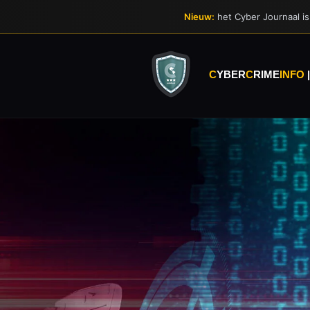
Ga
Nieuw:
het Cyber Journaal is 
direct
naar
de
hoofdinhoud
C
YBER
C
RIME
INFO