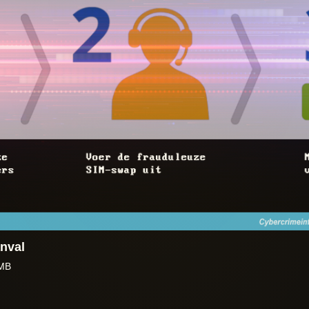
nval
 MB