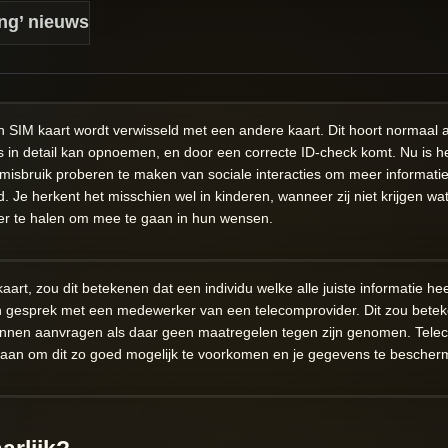
ing’ nieuws
n SIM kaart wordt verwisseld met een andere kaart. Dit hoort normaal a
 in detail kan opnoemen, en door een correcte ID-check komt. Nu is he
sbruik proberen te maken van sociale interacties om meer informatie t
Je herkent het misschien wel in kinderen, wanneer zij niet krijgen wat
ver te halen om mee te gaan in hun wensen.
art, zou dit betekenen dat een individu welke alle juiste informatie hee
n gesprek met een medewerker van een telecomprovider. Dit zou betek
nnen aanvragen als daar geen maatregelen tegen zijn genomen. Tele
es aan om dit zo goed mogelijk te voorkomen en je gegevens te bescher