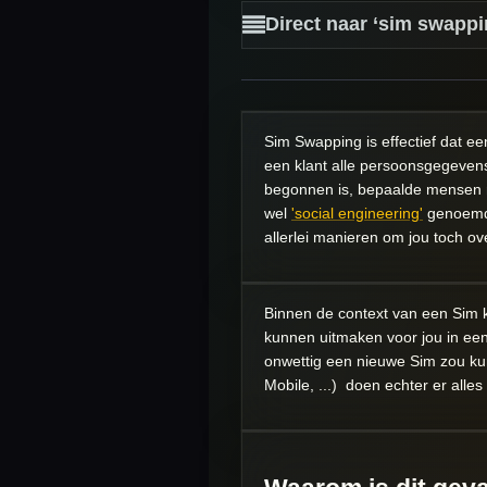
Direct naar ‘sim swapp
Sim Swapping is effectief dat ee
een klant alle persoonsgegevens
begonnen is, bepaalde mensen mi
wel
'social engineering'
genoemd. 
allerlei manieren om jou toch o
Binnen de context van een Sim ka
kunnen uitmaken voor jou in ee
onwettig een nieuwe Sim zou ku
Mobile, ...) doen echter er all