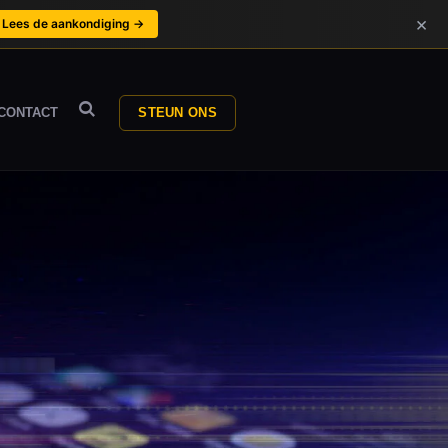
×
Lees de aankondiging →
CONTACT
STEUN ONS