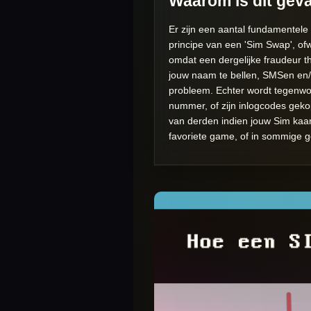
Waarom is dit geva
Er zijn een aantal fundamentele
principe van een 'Sim Swap', ofw
omdat een dergelijke fraudeur t
jouw naam te bellen, SMSen en/o
probleem. Echter wordt tegenwo
nummer, of zijn inlogcodes gek
van derden indien jouw Sim kaart
favoriete game, of in sommige g