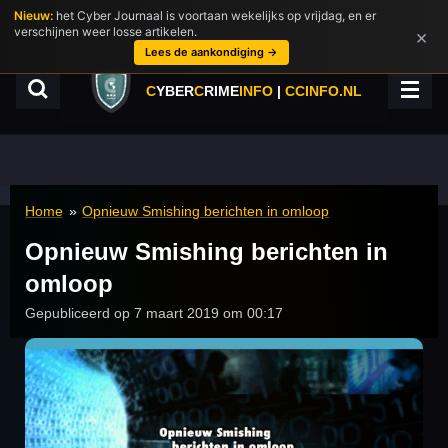
Nieuw:
het Cyber Journaal is voortaan wekelijks op vrijdag, en er
Ga
verschijnen weer losse artikelen.
×
direct
Lees de aankondiging →
naar
de
C
YBER
C
RIME
INFO
|
CCINFO.NL
hoofdinhoud
Home
»
Opnieuw Smishing berichten in omloop
Opnieuw Smishing berichten in
omloop
Gepubliceerd op 7 maart 2019 om 00:17