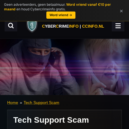
Geen adverteerders, geen betaalmuur.
Word vriend vanaf €10 per
Ga
maand
en houd Cybercrimeinfo gratis.
×
direct
Word vriend →
naar
de
C
YBER
C
RIME
INFO
|
CCINFO.NL
hoofdinhoud
Home
»
Tech Support Scam
Tech Support Scam