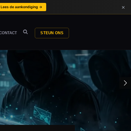
×
Lees de aankondiging →
CONTACT
STEUN ONS