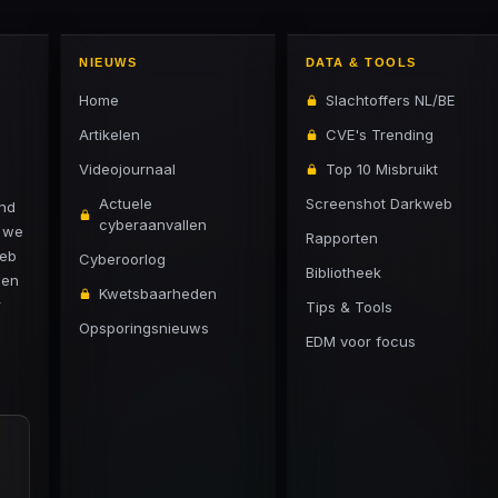
NIEUWS
DATA & TOOLS
Home
Slachtoffers NL/BE
Artikelen
CVE's Trending
Videojournaal
Top 10 Misbruikt
Actuele
Screenshot Darkweb
and
cyberaanvallen
n we
Rapporten
web
Cyberoorlog
Bibliotheek
 en
Kwetsbaarheden
r
Tips & Tools
Opsporingsnieuws
EDM voor focus