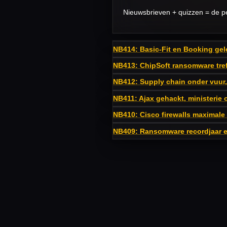
Nieuwsbrieven + quizzen = de p
NB414: Basic-Fit en Booking gelek
NB413: ChipSoft ransomware tref
NB412: Supply chain onder vuur, 
NB411: Ajax gehackt, ministerie 
NB410: Cisco firewalls maximale
NB409: Ransomware recordjaar en