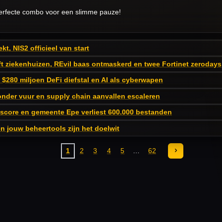
erfecte combo voor een slimme pauze!
t, NIS2 officieel van start
t ziekenhuizen, REvil baas ontmaskerd en twee Fortinet zerodays
$280 miljoen DeFi diefstal en AI als cyberwapen
onder vuur en supply chain aanvallen escaleren
 score en gemeente Epe verliest 600.000 bestanden
 jouw beheertools zijn het doelwit
1
2
3
4
5
62