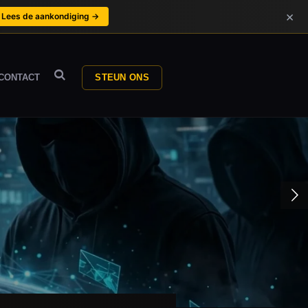
×
Lees de aankondiging →
CONTACT
STEUN ONS