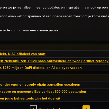
ren we je niet alleen meer op updates en inspiratie, maar ook op een 
gewoon even wilt ontspannen of een goede reden zoekt om je koffie niet
erfecte combo voor een slimme pauze!
kt, NIS2 officieel van start
ft ziekenhuizen, REvil baas ontmaskerd en twee Fortinet zeroday
 $280 miljoen DeFi diefstal en AI als cyberwapen
 onder vuur en supply chain aanvallen escaleren
e score en gemeente Epe verliest 600.000 bestanden
n jouw beheertools zijn het doelwit