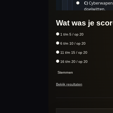
Wat was je sco
1 t/m 5 / op 20
6 t/m 10 / op 20
11 t/m 15 / op 20
16 t/m 20 / op 20
Stemmen
Bekijk resultaten