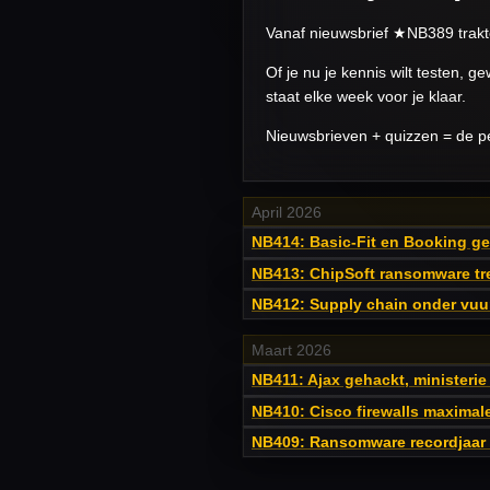
Vanaf nieuwsbrief ★NB389 trakte
Of je nu je kennis wilt testen, 
staat elke week voor je klaar.
Nieuwsbrieven + quizzen = de p
April 2026
NB414: Basic-Fit en Booking gele
NB413: ChipSoft ransomware tre
NB412: Supply chain onder vuur,
Maart 2026
NB411: Ajax gehackt, ministerie
NB410: Cisco firewalls maximal
NB409: Ransomware recordjaar e