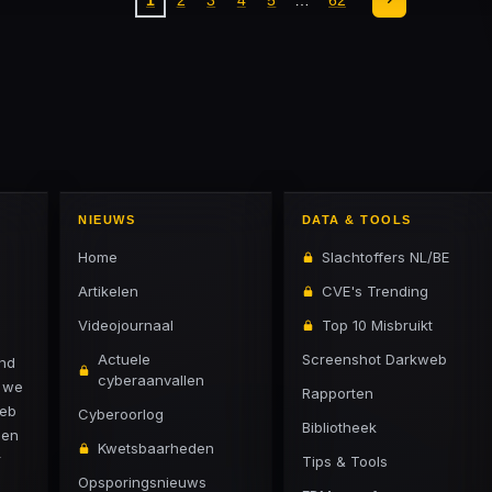
1
2
3
4
5
62
NIEUWS
DATA & TOOLS
Home
Slachtoffers NL/BE
Artikelen
CVE's Trending
Videojournaal
Top 10 Misbruikt
Actuele
Screenshot Darkweb
and
cyberaanvallen
n we
Rapporten
web
Cyberoorlog
Bibliotheek
 en
Kwetsbaarheden
r
Tips & Tools
Opsporingsnieuws