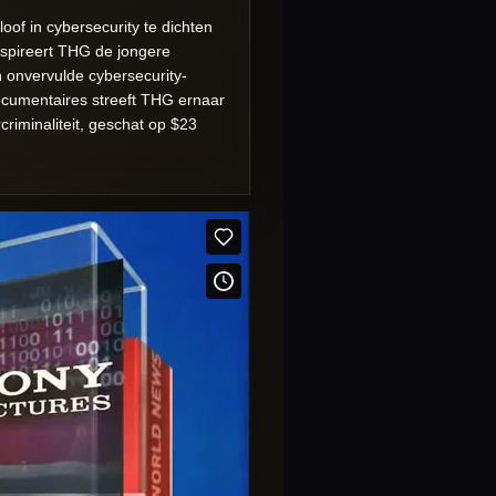
oof in cybersecurity te dichten
nspireert THG de jongere
n onvervulde cybersecurity-
ocumentaires streeft THG ernaar
riminaliteit, geschat op $23