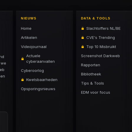
NIEUWS
DATA & TOOLS
Home
Slachtoffers NL/BE
Artikelen
CVE's Trending
Videojournaal
Top 10 Misbruikt
Actuele
Screenshot Darkweb
and
cyberaanvallen
n we
Rapporten
web
Cyberoorlog
Bibliotheek
 en
Kwetsbaarheden
r
Tips & Tools
Opsporingsnieuws
EDM voor focus