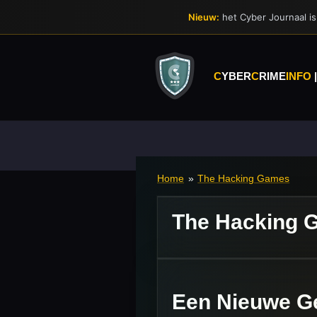
Ga
Nieuw:
het Cyber Journaal is 
direct
naar
de
hoofdinhoud
C
YBER
C
RIME
INFO
Home
»
The Hacking Games
The Hacking 
Een Nieuwe Ge