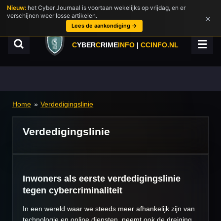
Nieuw:
het Cyber Journaal is voortaan wekelijks op vrijdag, en er
Ga
verschijnen weer losse artikelen.
×
direct
Lees de aankondiging →
naar
de
C
YBER
C
RIME
INFO
|
CCINFO.NL
hoofdinhoud
Home
»
Verdedigingslinie
Verdedigingslinie
Inwoners als eerste verdedigingslinie
tegen cybercriminaliteit
In een wereld waar we steeds meer afhankelijk zijn van
technologie en online diensten, neemt ook de dreiging