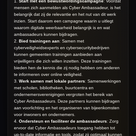
1.
Start met een bewustwordingscampagne
: Voordat
mensen zich aanmelden als Cyber Ambassadeur, is het
belangrijk dat zij de relevantie en het nut van dit werk
inzien. Start daarom een campagne waarin u uitlegt
waarom digitale weerbaarheid belangrijk is en wat
ambassadeurs kunnen bijdragen.
2.
Bied trainingen aan
: Samen met
cyberveiligheidsexperts en cybersecuritybedrijven
kunnen gemeenten trainingen aanbieden aan
vrijwilligers die zich willen inzetten. Deze trainingen
bieden hen de kennis die zij nodig hebben om anderen
te informeren over online veiligheid.
3.
Werk samen met lokale partners
: Samenwerkingen
met scholen, bibliotheken, buurtcentra en
ondernemersverenigingen vergroten het bereik van
Cyber Ambassadeurs. Deze partners kunnen bijdragen
aan voorlichting en het organiseren van bijeenkomsten
voor inwoners en ondernemers.
4.
Ondersteun en faciliteer de ambassadeurs
: Zorg
ervoor dat Cyber Ambassadeurs toegang hebben tot
up-to-date informatie en tools, zodat zij optimaal kunnen