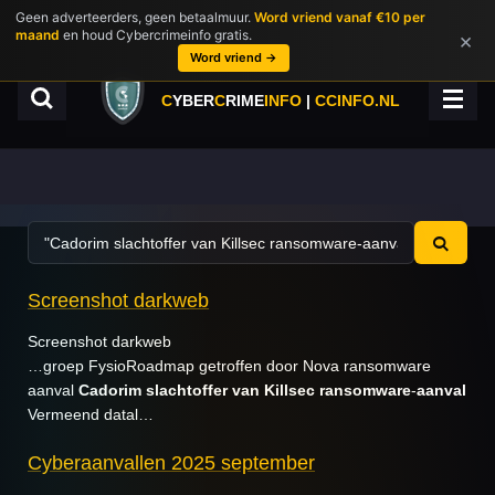
Geen adverteerders, geen betaalmuur.
Word vriend vanaf €10 per
Ga
maand
en houd Cybercrimeinfo gratis.
×
direct
Word vriend →
naar
de
C
YBER
C
RIME
INFO
|
CCINFO.NL
hoofdinhoud
Screenshot darkweb
Screenshot darkweb
…groep FysioRoadmap getroffen door Nova ransomware
aanval
Cadorim
slachtoffer
van
Killsec
ransomware
-
aanval
Vermeend datal…
Cyberaanvallen 2025 september