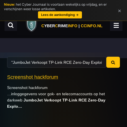
Nieuw:
het Cyber Journaal is voortaan wekelijks op vrijdag, en er
Ga
verschijnen weer losse artikelen.
×
direct
Lees de aankondiging →
naar
de
C
YBER
C
RIME
INFO
|
CCINFO.NL
hoofdinhoud
Screenshot hackforum
Screenshot hackforum
…inloggegevens voor gok- en telecomaccounts op het
darkweb
JumboJet
Verkoopt
TP
-
Link
RCE
Zero
-
Day
Explo…