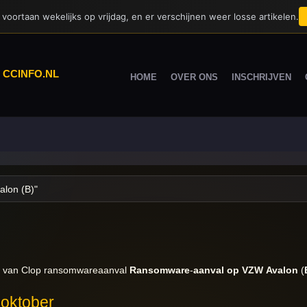
voortaan wekelijks op vrijdag, en er verschijnen weer losse artikelen.
|
CCINFO.NL
HOME
OVER ONS
INSCHRIJVEN
er van Clop ransomwareaanval
Ransomware
-
aanval
op
VZW
Avalon
(
oktober