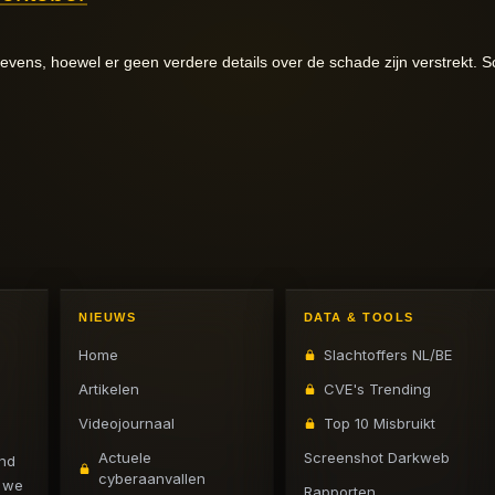
vens, hoewel er geen verdere details over de schade zijn verstrekt. S
NIEUWS
DATA & TOOLS
Home
Slachtoffers NL/BE
Artikelen
CVE's Trending
Videojournaal
Top 10 Misbruikt
Actuele
Screenshot Darkweb
and
cyberaanvallen
n we
Rapporten