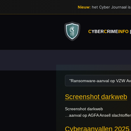
Ga
Nieuw:
het Cyber Journaal is 
direct
naar
de
hoofdinhoud
C
YBER
C
RIME
INFO
Screenshot darkweb
Screenshot darkweb
…aanval op AGFA Ansell slachtoff
Cyberaanvallen 2025 