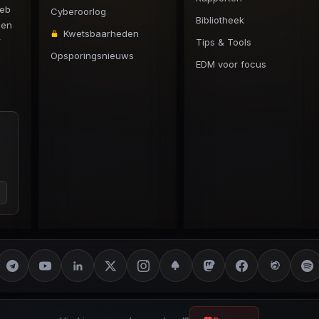
web
Cyberoorlog
Bibliotheek
 en
Kwetsbaarheden
r
Tips & Tools
Opsporingsnieuws
EDM voor focus