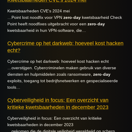
Kwetsbaarheden CVE's 2024 mei
…Point lost noodfix voor VPN
zero
-
day
kwetsbaarheid Check
Point heeft noodfixes uitgebracht voor een
zero
-
day
kwetsbaarheid in hun VPN-software, die…
Cybercrime op het darkweb: hoeveel kost hacken
echt?
Cybercrime op het darkweb: hoeveel kost hacken echt
…overstijgen. Cybercriminelen maken gebruik van diverse
diensten en hulpmiddelen zoals ransomware,
zero
-
day
exploits, toegang tot bedrijfsnetwerken en gespecialiseerde
tools…
Cyberveiligheid in focus: Een overzicht van
kritieke kwetsbaarheden in december 2023
Cyberveiligheid in focus: Een overzicht van kritieke
kwetsbaarheden in december 2023
…gekomen die de digitale veiligheid wereldwijd op scherp