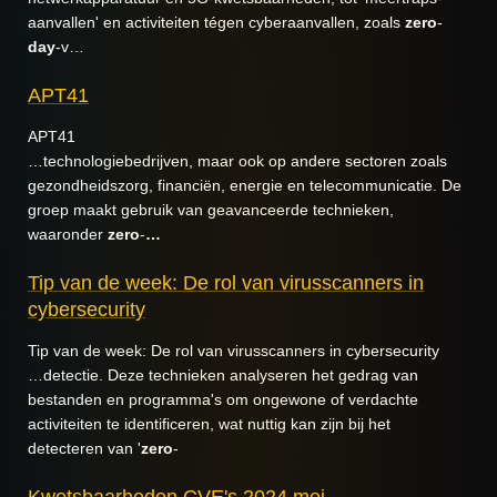
aanvallen' en activiteiten tégen cyberaanvallen, zoals
zero
-
day
-v…
APT41
APT41
…technologiebedrijven, maar ook op andere sectoren zoals
gezondheidszorg, financiën, energie en telecommunicatie. De
groep maakt gebruik van geavanceerde technieken,
waaronder
zero
-
…
Tip van de week: De rol van virusscanners in
cybersecurity
Tip van de week: De rol van virusscanners in cybersecurity
…detectie. Deze technieken analyseren het gedrag van
bestanden en programma's om ongewone of verdachte
activiteiten te identificeren, wat nuttig kan zijn bij het
detecteren van '
zero
-
Kwetsbaarheden CVE's 2024 mei