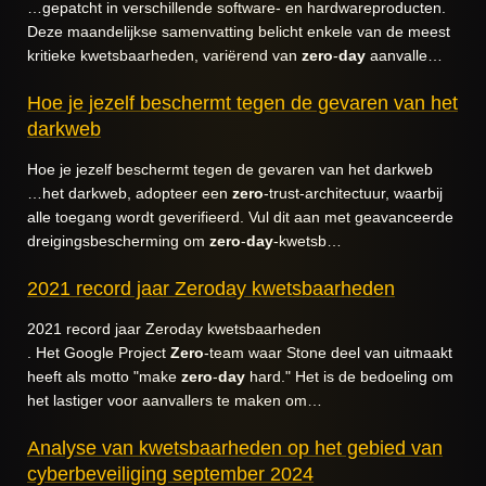
…gepatcht in verschillende software- en hardwareproducten.
Deze maandelijkse samenvatting belicht enkele van de meest
kritieke kwetsbaarheden, variërend van
zero
-
day
aanvalle…
Hoe je jezelf beschermt tegen de gevaren van het
darkweb
Hoe je jezelf beschermt tegen de gevaren van het darkweb
…het darkweb, adopteer een
zero
-trust-architectuur, waarbij
alle toegang wordt geverifieerd. Vul dit aan met geavanceerde
dreigingsbescherming om
zero
-
day
-kwetsb…
2021 record jaar Zeroday kwetsbaarheden
2021 record jaar Zeroday kwetsbaarheden
. Het Google Project
Zero
-team waar Stone deel van uitmaakt
heeft als motto "make
zero
-
day
hard." Het is de bedoeling om
het lastiger voor aanvallers te maken om…
Analyse van kwetsbaarheden op het gebied van
cyberbeveiliging september 2024