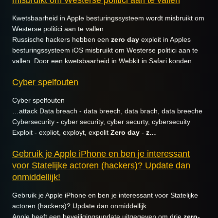
Kwetsbaarheid in Apple besturingssysteem wordt misbruikt om
Westerse politici aan te vallen
Russische hackers hebben een
zero
day
exploit in Apples
besturingssysteem iOS misbruikt om Westerse politici aan te
vallen. Door een kwetsbaarheid in Webkit in Safari konden…
Cyber spelfouten
Cyber spelfouten
…attack Data breach - data breech, data brach, data breeche
Cybersecurity - cyber security, cyber securty, cybersecuity
Exploit - expliot, exployt, expolit
Zero
day
-
z…
Gebruik je Apple iPhone en ben je interessant
voor Statelijke actoren (hackers)? Update dan
onmiddellijk!
Gebruik je Apple iPhone en ben je interessant voor Statelijke
actoren (hackers)? Update dan onmiddellijk
Apple heeft een beveiligingsupdate uitgegeven om drie
zero
-