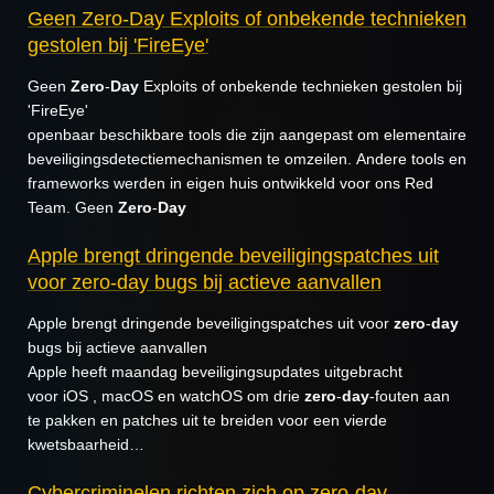
Geen Zero-Day Exploits of onbekende technieken
gestolen bij 'FireEye'
Geen
Zero
-
Day
Exploits of onbekende technieken gestolen bij
'FireEye'
openbaar beschikbare tools die zijn aangepast om elementaire
beveiligingsdetectiemechanismen te omzeilen. Andere tools en
frameworks werden in eigen huis ontwikkeld voor ons Red
Team. Geen
Zero
-
Day
Apple brengt dringende beveiligingspatches uit
voor zero-day bugs bij actieve aanvallen
Apple brengt dringende beveiligingspatches uit voor
zero
-
day
bugs bij actieve aanvallen
Apple heeft maandag beveiligingsupdates uitgebracht
voor iOS , macOS en watchOS om drie
zero
-
day
-fouten aan
te pakken en patches uit te breiden voor een vierde
kwetsbaarheid…
Cybercriminelen richten zich op zero-day