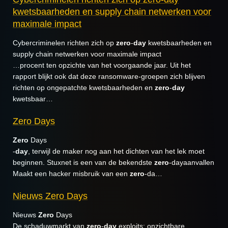
kwetsbaarheden en supply chain netwerken voor
maximale impact
Cybercriminelen richten zich op
zero
-
day
kwetsbaarheden en
supply chain netwerken voor maximale impact
…procent ten opzichte van het voorgaande jaar. Uit het
rapport blijkt ook dat deze ransomware-groepen zich blijven
richten op ongepatchte kwetsbaarheden en
zero
-
day
kwetsbaar…
Zero Days
Zero
Days
-
day
, terwijl de maker nog aan het dichten van het lek moet
beginnen. Stuxnet is een van de bekendste
zero
-dayaanvallen
Maakt een hacker misbruik van een
zero
-da…
Nieuws Zero Days
Nieuws
Zero
Days
De schaduwmarkt van
zero
-
day
exploits: onzichtbare