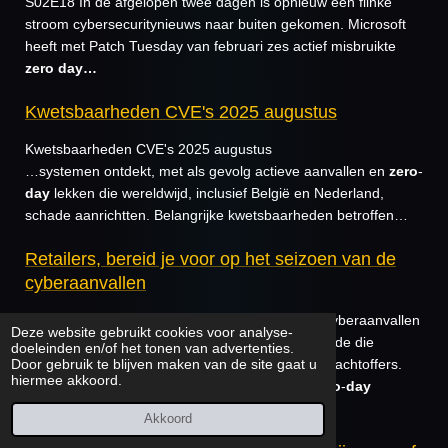
S02E18 In de afgelopen twee dagen is opnieuw een flinke
stroom cybersecuritynieuws naar buiten gekomen. Microsoft
heeft met Patch Tuesday van februari zes actief misbruikte
zero
day…
Kwetsbaarheden CVE's 2025 augustus
Kwetsbaarheden CVE's 2025 augustus
…systemen ontdekt, met als gevolg actieve aanvallen en
zero
-
day
lekken die wereldwijd, inclusief België en Nederland,
schade aanrichtten. Belangrijke kwetsbaarheden betroffen…
Retailers, bereid je voor op het seizoen van de
cyberaanvallen
Retailers, bereid je voor op het seizoen van de cyberaanvallen
Deze website gebruikt cookies voor analyse-
…datalekken, weerspiegelt de toenemende waarde die
doeleinden en/of het tonen van advertenties.
Door gebruik te blijven maken van de site gaat u
cybercriminelen hechten aan de gegevens van slachtoffers.
hiermee akkoord.
Lees meer » Cybercriminelen richten zich op
zero
-
day
kwetsbaarhed…
Akkoord