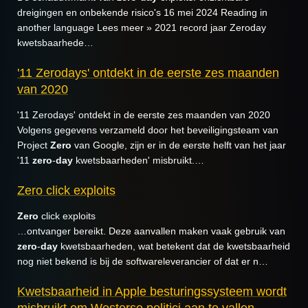
dreigingen en onbekende risico's 16 mei 2024 Reading in
another language Lees meer » 2021 record jaar Zeroday
kwetsbaarhede…
'11 Zerodays' ontdekt in de eerste zes maanden
van 2020
'11 Zerodays' ontdekt in de eerste zes maanden van 2020
Volgens gegevens verzameld door het beveiligingsteam van
Project
Zero
van Google, zijn er in de eerste helft van het jaar
'11
zero
-
day
kwetsbaarheden' misbruikt.…
Zero click exploits
Zero
click exploits
…ontvanger bereikt. Deze aanvallen maken vaak gebruik van
zero
-
day
kwetsbaarheden, wat betekent dat de kwetsbaarheid
nog niet bekend is bij de softwareleverancier of dat er n…
Kwetsbaarheid in Apple besturingssysteem wordt
misbruikt om Westerse politici aan te vallen