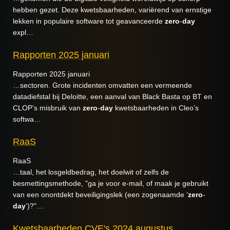
hebben gezet. Deze kwetsbaarheden, variërend van ernstige
lekken in populaire software tot geavanceerde
zero
-
day
expl…
Rapporten 2025 januari
Rapporten 2025 januari
…sectoren. Grote incidenten omvatten een vermeende
datadiefstal bij Deloitte, een aanval van Black Basta op BT en
CLOP’s misbruik van
zero
-
day
kwetsbaarheden in Cleo’s
softwa…
RaaS
RaaS
…taal, het losgeldbedrag, het doelwit of zelfs de
besmettingsmethode, "ga je voor e-mail, of maak je gebruikt
van een onontdekt beveiligingslek (een zogenaamde ‘
zero
-
day
’)?"…
Kwetsbaarheden CVE's 2024 augustus