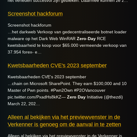
het verleden succesvol zijn gebleken. Daarmee kunnen ze z…
Screenshot hackforum
Screenshot hackforum
…het darkweb Verkoop van gedecentraliseerde botnet loader
malware op het Dark Web WinRAR
Zero
-
Day
RCE
kwetsbaarheid te koop voor $65.000 vermeende verkoop van
37.954 forex- e…
Kwetsbaarheden CVE's 2023 september
Kwetsbaarheden CVE's 2023 september
…chain on Microsoft SharePoint. They earn $100,000 and 10
Master of Pwn points. #Pwn2Own #P2OVancouver
pic.twitter.com/PxadHs8kKZ—
Zero
Day
Initiative (@thezdi)
March 22, 202…
Alleen al bekijken via het previewvenster in de
Verkenner is genoeg om de aanval in te zetten
Alleen al bekijken via het previewvenster in de Verkenner is