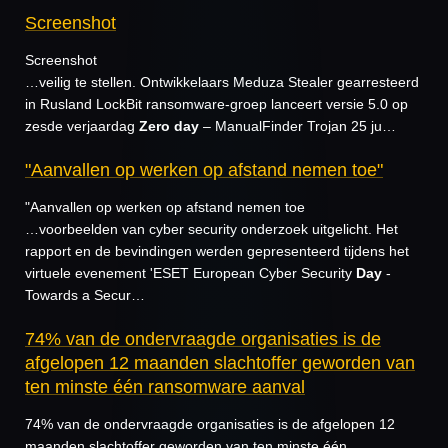
Screenshot
Screenshot
…veilig te stellen. Ontwikkelaars Meduza Stealer gearresteerd
in Rusland LockBit ransomware-groep lanceert versie 5.0 op
zesde verjaardag
Zero
day
– ManualFinder Trojan 25 ju…
"Aanvallen op werken op afstand nemen toe"
"Aanvallen op werken op afstand nemen toe
…voorbeelden van cyber security onderzoek uitgelicht. Het
rapport en de bevindingen werden gepresenteerd tijdens het
virtuele evenement 'ESET European Cyber Security
Day
-
Towards a Secur…
74% van de ondervraagde organisaties is de
afgelopen 12 maanden slachtoffer geworden van
ten minste één ransomware aanval
74% van de ondervraagde organisaties is de afgelopen 12
maanden slachtoffer geworden van ten minste één