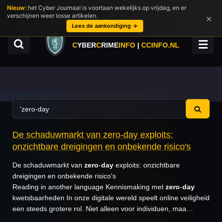
Nieuw:
het Cyber Journaal is voortaan wekelijks op vrijdag, en er
Ga
verschijnen weer losse artikelen.
×
direct
Lees de aankondiging →
naar
de
C
YBER
C
RIME
INFO
|
CCINFO.NL
hoofdinhoud
De schaduwmarkt van zero-day exploits:
onzichtbare dreigingen en onbekende risico's
De schaduwmarkt van
zero
-
day
exploits: onzichtbare
dreigingen en onbekende risico's
Reading in another language Kennismaking met
zero
-
day
kwetsbaarheden In onze digitale wereld speelt online veiligheid
een steeds grotere rol. Niet alleen voor individuen, maa…