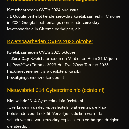
Kwetsbaarheden CVE's 2024 augustus
. 1 Google verhelpt tiende
zero
-
day
kwetsbaarheid in Chrome
in 2024 Google heeft onlangs een tiende
zero
-
day
kwetsbaarheid in Chrome verholpen, die…
Kwetsbaarheden CVE's 2023 oktober
Kwetsbaarheden CVE's 2023 oktober
…
Zero
-
Day
Kwetsbaarheden en Verdienen Ruim $1 Miljoen
bij Pwn2Own Toronto 2023 Het Pwn2Own Toronto 2023
hackingevenement is afgesloten, waarbij
beveiligingsonderzoekers een t…
Nieuwsbrief 314 Cybercrimeinfo (ccinfo.nl)
Nieuwsbrief 314 Cybercrimeinfo (ccinfo.nl
…verkrijgen van decryptiesleutels, wat een zware klap
betekende voor LockBit. Vervolgens duiken we in de
schaduwmarkt van
zero
-
day
exploits, een verborgen dreiging
die steeds…