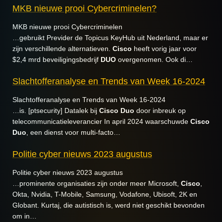
MKB nieuwe prooi Cybercriminelen?
MKB nieuwe prooi Cybercriminelen
…gebruikt Previder de Topicus KeyHub uit Nederland, maar er
zijn verschillende alternatieven.
Cisco
heeft vorig jaar voor
$2,4 mrd beveiligingsbedrijf
DUO
overgenomen. Ook di…
Slachtofferanalyse en Trends van Week 16-2024
Slachtofferanalyse en Trends van Week 16-2024
…is. [ptsecurity] Datalek bij
Cisco
Duo
door inbreuk op
telecommunicatieleverancier In april 2024 waarschuwde
Cisco
Duo
, een dienst voor multi-facto…
Politie cyber nieuws 2023 augustus
Politie cyber nieuws 2023 augustus
…prominente organisaties zijn onder meer Microsoft,
Cisco
,
Okta, Nvidia, T-Mobile, Samsung, Vodafone, Ubisoft, 2K en
Globant. Kurtaj, die autistisch is, werd niet geschikt bevonden
om in…