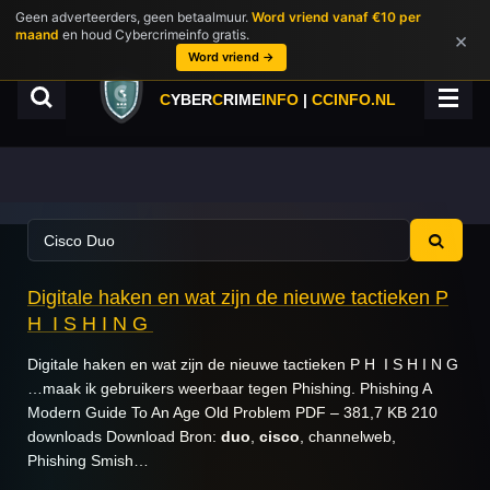
Geen adverteerders, geen betaalmuur.
Word vriend vanaf €10 per
Ga
maand
en houd Cybercrimeinfo gratis.
×
direct
Word vriend →
naar
de
C
YBER
C
RIME
INFO
|
CCINFO.NL
hoofdinhoud
Digitale haken en wat zijn de nieuwe tactieken P
H I S H I N G
Digitale haken en wat zijn de nieuwe tactieken P H I S H I N G
…maak ik gebruikers weerbaar tegen Phishing. Phishing A
Modern Guide To An Age Old Problem PDF – 381,7 KB 210
downloads Download Bron:
duo
,
cisco
, channelweb,
Phishing Smish…