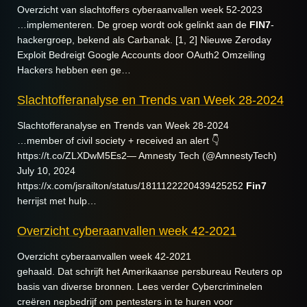
Overzicht van slachtoffers cyberaanvallen week 52-2023
…implementeren. De groep wordt ook gelinkt aan de
FIN7
-
hackergroep, bekend als Carbanak. [1, 2] Nieuwe Zeroday
Exploit Bedreigt Google Accounts door OAuth2 Omzeiling
Hackers hebben een ge…
Slachtofferanalyse en Trends van Week 28-2024
Slachtofferanalyse en Trends van Week 28-2024
…member of civil society + received an alert 👇
https://t.co/ZLXDwM5Es2— Amnesty Tech (@AmnestyTech)
July 10, 2024
https://x.com/jsrailton/status/1811122220439425252
Fin7
herrijst met hulp…
Overzicht cyberaanvallen week 42-2021
Overzicht cyberaanvallen week 42-2021
gehaald. Dat schrijft het Amerikaanse persbureau Reuters op
basis van diverse bronnen. Lees verder Cybercriminelen
creëren nepbedrijf om pentesters in te huren voor