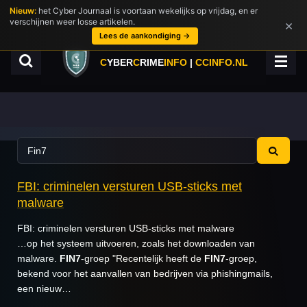
Nieuw:
het Cyber Journaal is voortaan wekelijks op vrijdag, en er
Ga
verschijnen weer losse artikelen.
×
direct
Lees de aankondiging →
naar
de
C
YBER
C
RIME
INFO
|
CCINFO.NL
hoofdinhoud
FBI: criminelen versturen USB-sticks met
malware
FBI: criminelen versturen USB-sticks met malware
…op het systeem uitvoeren, zoals het downloaden van
malware.
FIN7
-groep "Recentelijk heeft de
FIN7
-groep,
bekend voor het aanvallen van bedrijven via phishingmails,
een nieuw…