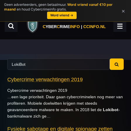
Geen adverteerders, geen betaalmuur.
Word vriend vanaf €10 per
Ga
maand
en houd Cybercrimeinfo gratis.
×
direct
Word vriend →
naar
de
C
YBER
C
RIME
INFO
|
CCINFO.NL
hoofdinhoud
Cybercrime verwachtingen 2019
Cybercrime verwachtingen 2019
…een lage prioriteit. Daar gaan cybercriminelen nog meer van
profiteren. Mobiele doelwitten krijgen met steeds
geavanceerdere malware te maken. In 2018 liet de
Lokibot
-
bankmalware zich ge…
Fysieke sabotage en digitale spionage zetten