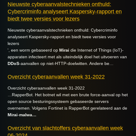
Nieuwste cyberaanvalstechnieken onthuld:
Cybercriminfo analyseert Kaspersky-rapport en
biedt twee versies voor lezers
Nieuwste cyberaanvalstechnieken onthuld: Cybercriminfo
analyseert Kaspersky-rapport en biedt twee versies voor
lezers
', een worm gebaseerd op
Mirai
die Internet of Things (IoT)-
apparaten infecteert met als uiteindelijk doel het uitvoeren van
DDoS
-aanvallen op niet-HTTP-doelwitten. Andere be…
Overzicht cyberaanvallen week 31-2022
Overzicht cyberaanvallen week 31-2022
…RapperBot. Het botnet wil met een brute force-aanval op het
open source besturingssysteem gebaseerde servers
overnemen. Volgens Fortinet is RapperBot gerelateerd aan de
Mirai
-
malwa…
Overzicht van slachtoffers cyberaanvallen week
06-2024