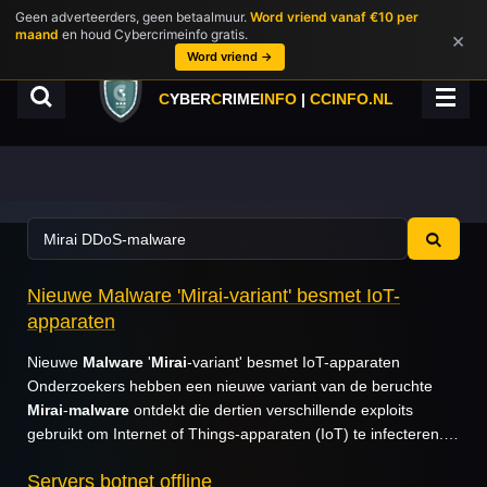
Geen adverteerders, geen betaalmuur.
Word vriend vanaf €10 per
Ga
maand
en houd Cybercrimeinfo gratis.
×
direct
Word vriend →
naar
de
C
YBER
C
RIME
INFO
|
CCINFO.NL
hoofdinhoud
Nieuwe Malware 'Mirai-variant' besmet IoT-
apparaten
Nieuwe
Malware
'
Mirai
-variant' besmet IoT-apparaten
Onderzoekers hebben een nieuwe variant van de beruchte
Mirai
-
malware
ontdekt die dertien verschillende exploits
gebruikt om Internet of Things-apparaten (IoT) te infecteren.…
Servers botnet offline