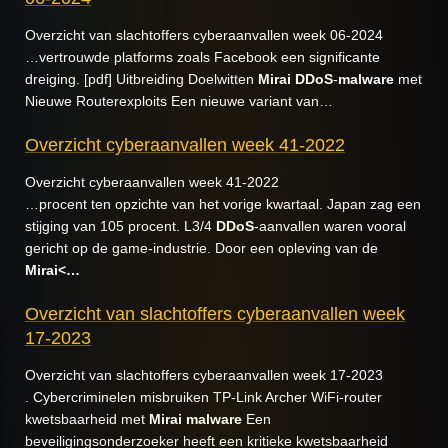
Overzicht van slachtoffers cyberaanvallen week 06-2024
…vertrouwde platforms zoals Facebook een significante
dreiging. [pdf] Uitbreiding Doelwitten
Mirai
DDoS
-
malware
met
Nieuwe Routerexploits Een nieuwe variant van…
Overzicht cyberaanvallen week 41-2022
Overzicht cyberaanvallen week 41-2022
…procent ten opzichte van het vorige kwartaal. Japan zag een
stijging van 105 procent. L3/4
DDoS
-aanvallen waren vooral
gericht op de game-industrie. Door een opleving van de
Mirai<…
Overzicht van slachtoffers cyberaanvallen week
17-2023
Overzicht van slachtoffers cyberaanvallen week 17-2023
. Cybercriminelen misbruiken TP-Link Archer WiFi-router
kwetsbaarheid met
Mirai
malware
Een
beveiligingsonderzoeker heeft een kritieke kwetsbaarheid