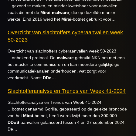
…gezond te maken, en minder kwetsbaar voor aanvallen
zoals die met de
Mirai
-
malware
, die op dezelfde manier
werkte. Eind 2016 werd het
Mirai
-botnet gebruikt voor…
Overzicht van slachtoffers cyberaanvallen week
50-2023
Overzicht van slachtoffers cyberaanvallen week 50-2023
…onbekend protocol. De
malware
gebruikt NKN om met een
bot master te communiceren en kan meerdere gelijktijdige
communicatiekanalen onderhouden, wat zorgt voor
veerkracht. Naast
DDo…
Slachtofferanalyse en Trends van Week 41-2024
Slachtofferanalyse en Trends van Week 41-2024
…botnet genaamd Gorilla, gebaseerd op de gelekte broncode
van het
Mirai
-botnet, heeft wereldwijd meer dan 300.000
DDoS
-aanvallen gelanceerd tussen 4 en 27 september 2024.
De…