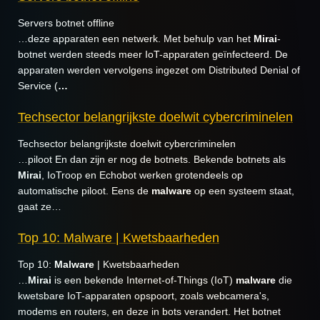
Servers botnet offline
…deze apparaten een netwerk. Met behulp van het
Mirai
-
botnet werden steeds meer IoT-apparaten geïnfecteerd. De
apparaten werden vervolgens ingezet om Distributed Denial of
Service (
…
Techsector belangrijkste doelwit cybercriminelen
Techsector belangrijkste doelwit cybercriminelen
…piloot En dan zijn er nog de botnets. Bekende botnets als
Mirai
, IoTroop en Echobot werken grotendeels op
automatische piloot. Eens de
malware
op een systeem staat,
gaat ze…
Top 10: Malware | Kwetsbaarheden
Top 10:
Malware
| Kwetsbaarheden
…
Mirai
is een bekende Internet-of-Things (IoT)
malware
die
kwetsbare IoT-apparaten opspoort, zoals webcamera's,
modems en routers, en deze in bots verandert. Het botnet