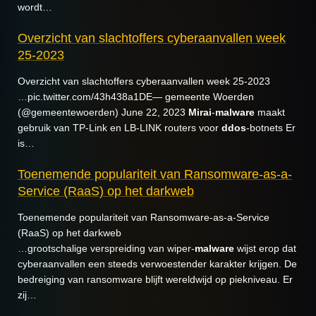
wordt…
Overzicht van slachtoffers cyberaanvallen week
25-2023
Overzicht van slachtoffers cyberaanvallen week 25-2023
…pic.twitter.com/43h438a1DE— gemeente Woerden
(@gemeentewoerden) June 22, 2023
Mirai
-
malware
maakt
gebruik van TP-Link en LB-LINK routers voor
ddos
-botnets Er
is…
Toenemende populariteit van Ransomware-as-a-
Service (RaaS) op het darkweb
Toenemende populariteit van Ransomware-as-a-Service
(RaaS) op het darkweb
…grootschalige verspreiding van wiper-
malware
wijst erop dat
cyberaanvallen een steeds verwoestender karakter krijgen. De
bedreiging van ransomware blijft wereldwijd op piekniveau. Er
zij…