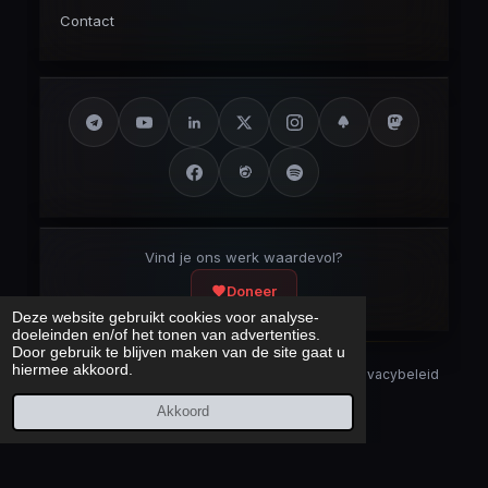
Contact
Vind je ons werk waardevol?
Doneer
Deze website gebruikt cookies voor analyse-
doeleinden en/of het tonen van advertenties.
Door gebruik te blijven maken van de site gaat u
hiermee akkoord.
Security Disclaimer
Security.txt
AI Bot Disclaimer
Privacybeleid
Cookieverklaring
Sitemap
Akkoord
Laatst bijgewerkt:
8 augustus 2026
© 2017 – 2026 Cybercrimeinfo