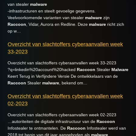
van stealer
malware
-infrastructuren en steelt gevoelige gegevens.
Veelvoorkomende varianten van stealer
malware
zijn
Raccoon
, Vidar, Aurora en Redline. Deze
malware
richt zich
op w…
Overzicht van slachtoffers cyberaanvallen week
33-2023
Overzicht van slachtoffers cyberaanvallen week 33-2023
?q=linkedin%20account%20hacked
Raccoon
Stealer
Malware
Keert Terug in Verfijndere Versie De ontwikkelaars van de
Raccoon
Stealer
malware
, bekend om…
Overzicht van slachtoffers cyberaanvallen week
02-2023
Overzicht van slachtoffers cyberaanvallen week 02-2023
…autoriteiten de digitale infrastructuur van de
Raccoon
Infostealer te ontmantelen. De
Raccoon
Infostealer werd van
2018 tot begin van dit jaar aangeboden als
malware