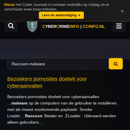
Nieuw:
het Cyber Journaal is voortaan wekelijks op vrijdag, en er
Ga
verschijnen weer losse artikelen.
×
direct
Lees de aankondiging →
naar
de
C
YBER
C
RIME
INFO
|
CCINFO.NL
hoofdinhoud
Bezoekers pornosites doelwit voor
cyberaanvallen
Bezoekers pornosites doelwit voor cyberaanvallen
…
malware
op de computers van de gebruiker te installeren,
met als meest voorkomende payloads Smoke
Loader ,
Raccoon
Stealer en ZLoader . Uiteraard werden
alleen gebruikers…