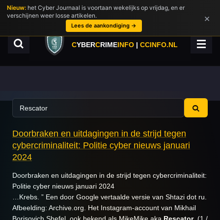
Nieuw:
het Cyber Journaal is voortaan wekelijks op vrijdag, en er
Ga
verschijnen weer losse artikelen.
×
direct
Lees de aankondiging →
naar
de
C
YBER
C
RIME
INFO
|
CCINFO.NL
hoofdinhoud
Doorbraken en uitdagingen in de strijd tegen
cybercriminaliteit: Politie cyber nieuws januari
2024
Doorbraken en uitdagingen in de strijd tegen cybercriminaliteit:
Politie cyber nieuws januari 2024
…Krebs. ” Een door Google vertaalde versie van Shtazi dot ru.
Afbeelding: Archive.org. Het Instagram-account van Mikhail
Borisovich Shefel, ook bekend als MikeMike aka
Rescator
. (1 /