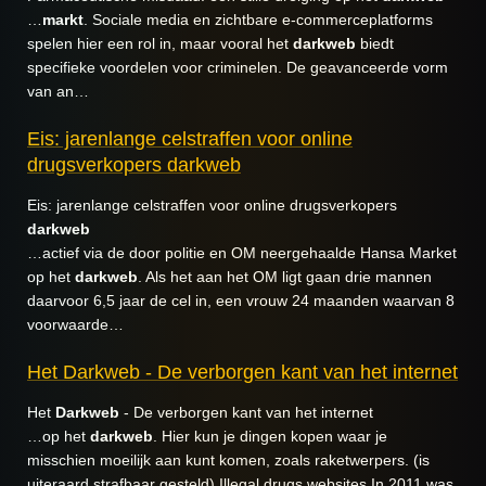
…
markt
. Sociale media en zichtbare e-commerceplatforms
spelen hier een rol in, maar vooral het
darkweb
biedt
specifieke voordelen voor criminelen. De geavanceerde vorm
van an…
Eis: jarenlange celstraffen voor online
drugsverkopers darkweb
Eis: jarenlange celstraffen voor online drugsverkopers
darkweb
…actief via de door politie en OM neergehaalde Hansa Market
op het
darkweb
. Als het aan het OM ligt gaan drie mannen
daarvoor 6,5 jaar de cel in, een vrouw 24 maanden waarvan 8
voorwaarde…
Het Darkweb - De verborgen kant van het internet
Het
Darkweb
- De verborgen kant van het internet
…op het
darkweb
. Hier kun je dingen kopen waar je
misschien moeilijk aan kunt komen, zoals raketwerpers. (is
uiteraard strafbaar gesteld) Illegal drugs websites In 2011 was