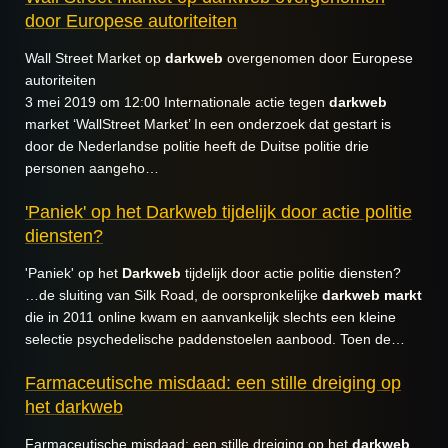
door Europese autoriteiten
Wall Street Market op
darkweb
overgenomen door Europese
autoriteiten
3 mei 2019 om 12:00 Internationale actie tegen
darkweb
market ‘WallStreet Market’ In een onderzoek dat gestart is
door de Nederlandse politie heeft de Duitse politie drie
personen aangeho…
'Paniek' op het Darkweb tijdelijk door actie politie
diensten?
'Paniek' op het
Darkweb
tijdelijk door actie politie diensten?
…de sluiting van Silk Road, de oorspronkelijke
darkweb
markt
die in 2011 online kwam en aanvankelijk slechts een kleine
selectie psychedelische paddenstoelen aanbood. Toen de…
Farmaceutische misdaad: een stille dreiging op
het darkweb
Farmaceutische misdaad: een stille dreiging op het
darkweb