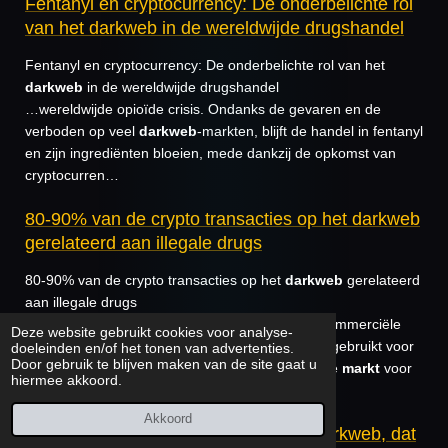
Fentanyl en cryptocurrency: De onderbelichte rol
van het darkweb in de wereldwijde drugshandel
Fentanyl en cryptocurrency: De onderbelichte rol van het
darkweb
in de wereldwijde drugshandel
…wereldwijde opioïde crisis. Ondanks de gevaren en de
verboden op veel
darkweb
-markten, blijft de handel in fentanyl
en zijn ingrediënten bloeien, mede dankzij de opkomst van
cryptocurren…
80-90% van de crypto transacties op het darkweb
gerelateerd aan illegale drugs
80-90% van de crypto transacties op het
darkweb
gerelateerd
aan illegale drugs
…die betrokken zijn bij de Amerikaanse online commerciële
Deze website gebruikt cookies voor analyse-
seksmarkt, die volgens de GAO kunnen worden gebruikt voor
doeleinden en/of het tonen van advertenties.
Door gebruik te blijven maken van de site gaat u
illegale sekshandel. “Het internet heeft een online
markt
voor
hiermee akkoord.
commerci…
Akkoord
“Niet iedereen heeft toegang tot het darkweb, dat