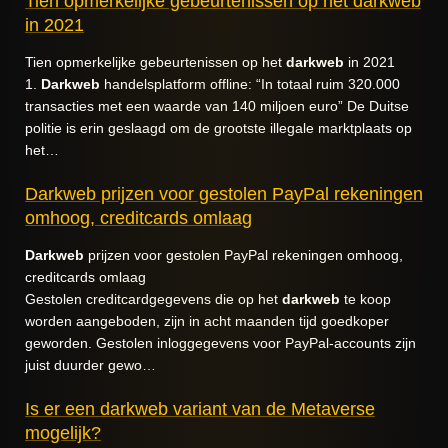
Tien opmerkelijke gebeurtenissen op het darkweb
in 2021
Tien opmerkelijke gebeurtenissen op het
darkweb
in 2021
1.
Darkweb
handelsplatform offline: “In totaal ruim 320.000
transacties met een waarde van 140 miljoen euro” De Duitse
politie is erin geslaagd om de grootste illegale marktplaats op
het…
Darkweb prijzen voor gestolen PayPal rekeningen
omhoog, creditcards omlaag
Darkweb
prijzen voor gestolen PayPal rekeningen omhoog,
creditcards omlaag
Gestolen creditcardgegevens die op het
darkweb
te koop
worden aangeboden, zijn in acht maanden tijd goedkoper
geworden. Gestolen inloggegevens voor PayPal-accounts zijn
juist duurder gewo…
Is er een darkweb variant van de Metaverse
mogelijk?