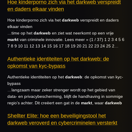
Hoe kinderporno zich via het darkweb verspreidt
en daders elkaar vinden
Hoe kinderporno zich via het
darkweb
verspreidt en daders
elkaar vinden
…time op het
darkweb
en ziet wat neerkomt op een vrije
markt
van criminele innovatie. Lees meer » (1 / 37) 1 2 3 4 5 6
7 8 9 10 11 12 13 14 15 16 17 18 19 20 21 22 23 24 25 2…
Authentieke identiteiten op het darkweb: de
opkomst van kyc-bypass
Authentieke identiteiten op het
darkweb
: de opkomst van kyc-
bypass
…langzaam maar zeker strenger wordt op het gebied van
data- en privacybescherming, blijft de handhaving in sommige
regio’s achter. Dit creëert een gat in de
markt
, waar
darkweb
Shellter Elite: hoe een beveiligingstool het
darkweb veroverd en cybercriminelen versterkt