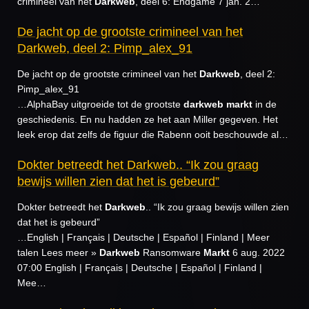
crimineel van het
Darkweb
, deel 6: Endgame 7 jan. 2…
De jacht op de grootste crimineel van het
Darkweb, deel 2: Pimp_alex_91
De jacht op de grootste crimineel van het
Darkweb
, deel 2:
Pimp_alex_91
…AlphaBay uitgroeide tot de grootste
darkweb
markt
in de
geschiedenis. En nu hadden ze het aan Miller gegeven. Het
leek erop dat zelfs de figuur die Rabenn ooit beschouwde al…
Dokter betreedt het Darkweb.. “Ik zou graag
bewijs willen zien dat het is gebeurd”
Dokter betreedt het
Darkweb
.. “Ik zou graag bewijs willen zien
dat het is gebeurd”
…English | Français | Deutsche | Español | Finland | Meer
talen Lees meer »
Darkweb
Ransomware
Markt
6 aug. 2022
07:00 English | Français | Deutsche | Español | Finland |
Mee…