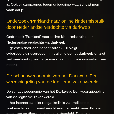
is. Ook bij campagnes tegen cybercrime waarschuwt men
vaak dat je…
Onderzoek 'Parkland' naar online kindermisbruik
door Nederlandse verdachte via darkweb
Onderzoek 'Parkland' naar online kindermisbruik door
Nederlandse verdachte via
darkweb
…geesten door een rietje frisdrank. Hij volgt
cyberbedreigingsgroepen in real time op het
darkweb
en ziet
wat neerkomt op een vrije
markt
van criminele innovatie. Lees
meer »…
De schaduweconomie van het Darkweb: Een
weerspiegeling van de legitieme zakenwereld
De schaduweconomie van het
Darkweb
: Een weerspiegeling
van de legitieme zakenwereld
…het internet dat niet toegankelijk is via traditionele
zoekmachines, huisvest een bloeiende
markt
waar illegale
goederen en diensten worden verhandeld. De recente