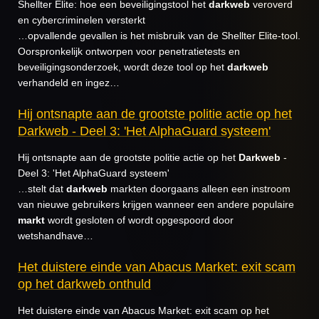
Shellter Elite: hoe een beveiligingstool het
darkweb
veroverd
en cybercriminelen versterkt
…opvallende gevallen is het misbruik van de Shellter Elite-tool.
Oorspronkelijk ontworpen voor penetratietests en
beveiligingsonderzoek, wordt deze tool op het
darkweb
verhandeld en ingez…
Hij ontsnapte aan de grootste politie actie op het
Darkweb - Deel 3: 'Het AlphaGuard systeem'
Hij ontsnapte aan de grootste politie actie op het
Darkweb
-
Deel 3: 'Het AlphaGuard systeem'
…stelt dat
darkweb
markten doorgaans alleen een instroom
van nieuwe gebruikers krijgen wanneer een andere populaire
markt
wordt gesloten of wordt opgespoord door
wetshandhave…
Het duistere einde van Abacus Market: exit scam
op het darkweb onthuld
Het duistere einde van Abacus Market: exit scam op het