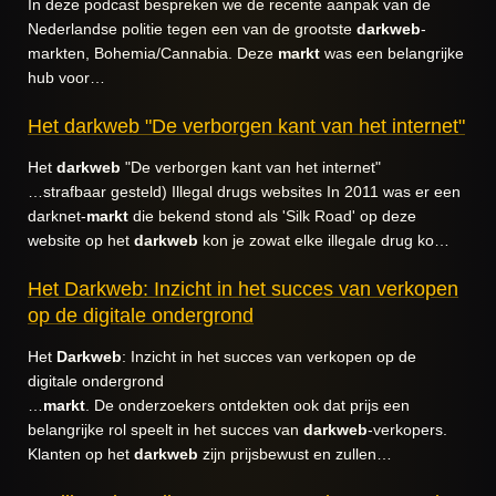
In deze podcast bespreken we de recente aanpak van de
Nederlandse politie tegen een van de grootste
darkweb
-
markten, Bohemia/Cannabia. Deze
markt
was een belangrijke
hub voor…
Het darkweb "De verborgen kant van het internet"
Het
darkweb
"De verborgen kant van het internet"
…strafbaar gesteld) Illegal drugs websites In 2011 was er een
darknet-
markt
die bekend stond als 'Silk Road' op deze
website op het
darkweb
kon je zowat elke illegale drug ko…
Het Darkweb: Inzicht in het succes van verkopen
op de digitale ondergrond
Het
Darkweb
: Inzicht in het succes van verkopen op de
digitale ondergrond
…
markt
. De onderzoekers ontdekten ook dat prijs een
belangrijke rol speelt in het succes van
darkweb
-verkopers.
Klanten op het
darkweb
zijn prijsbewust en zullen…