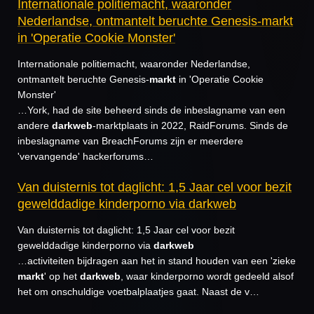
Internationale politiemacht, waaronder
Nederlandse, ontmantelt beruchte Genesis-markt
in 'Operatie Cookie Monster'
Internationale politiemacht, waaronder Nederlandse,
ontmantelt beruchte Genesis-
markt
in 'Operatie Cookie
Monster'
…York, had de site beheerd sinds de inbeslagname van een
andere
darkweb
-marktplaats in 2022, RaidForums. Sinds de
inbeslagname van BreachForums zijn er meerdere
'vervangende' hackerforums…
Van duisternis tot daglicht: 1,5 Jaar cel voor bezit
gewelddadige kinderporno via darkweb
Van duisternis tot daglicht: 1,5 Jaar cel voor bezit
gewelddadige kinderporno via
darkweb
…activiteiten bijdragen aan het in stand houden van een 'zieke
markt
' op het
darkweb
, waar kinderporno wordt gedeeld alsof
het om onschuldige voetbalplaatjes gaat. Naast de v…