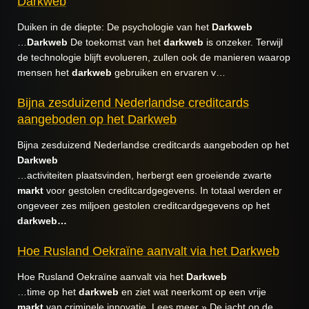
Darkweb
Duiken in de diepte: De psychologie van het
Darkweb
…
Darkweb
De toekomst van het
darkweb
is onzeker. Terwijl
de technologie blijft evolueren, zullen ook de manieren waarop
mensen het
darkweb
gebruiken en ervaren v…
Bijna zesduizend Nederlandse creditcards
aangeboden op het Darkweb
Bijna zesduizend Nederlandse creditcards aangeboden op het
Darkweb
…activiteiten plaatsvinden, herbergt een groeiende zwarte
markt
voor gestolen creditcardgegevens. In totaal werden er
ongeveer zes miljoen gestolen creditcardgegevens op het
darkweb…
Hoe Rusland Oekraïne aanvalt via het Darkweb
Hoe Rusland Oekraïne aanvalt via het
Darkweb
…time op het
darkweb
en ziet wat neerkomt op een vrije
markt
van criminele innovatie. Lees meer » De jacht op de