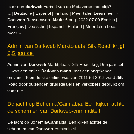
Is er een
darkweb
variant van de Metaverse mogelijk?
…| Deutsche | Español | Finland | Meer talen Lees meer »
Darkweb
Ransomware
Markt
6 aug. 2022 07:00 English |
Français | Deutsche | Español | Finland | Meer talen Lees
meer »…
Admin van Darkweb Marktplaats 'Silk Road' krijgt
6,5 jaar cel
Admin van
Darkweb
Marktplaats 'Silk Road' krijgt 6,5 jaar cel
…was een online
Darkweb
markt
met een ongekende
omvang. Toen de site online was van 2011 tot 2013 werd Silk
Road door duizenden drugsdealers en verkopers gebruikt om
voor me…
De jacht op Bohemia/Cannabia: Een kijken achter
de schermen van Darkweb-criminaliteit
De jacht op Bohemia/Cannabia: Een kijken achter de
schermen van
Darkweb
-criminaliteit