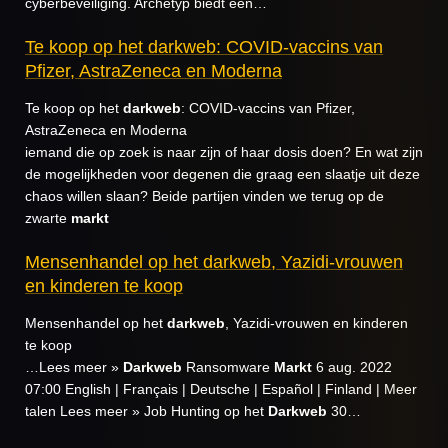
cyberbeveiliging. Archetyp biedt een…
Te koop op het darkweb: COVID-vaccins van
Pfizer, AstraZeneca en Moderna
Te koop op het
darkweb
: COVID-vaccins van Pfizer,
AstraZeneca en Moderna
iemand die op zoek is naar zijn of haar dosis doen? En wat zijn
de mogelijkheden voor degenen die graag een slaatje uit deze
chaos willen slaan? Beide partijen vinden we terug op de
zwarte
markt
Mensenhandel op het darkweb, Yazidi-vrouwen
en kinderen te koop
Mensenhandel op het
darkweb
, Yazidi-vrouwen en kinderen
te koop
…Lees meer »
Darkweb
Ransomware
Markt
6 aug. 2022
07:00 English | Français | Deutsche | Español | Finland | Meer
talen Lees meer » Job Hunting op het
Darkweb
30…