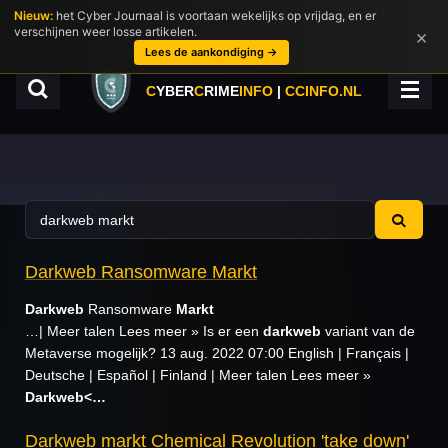
Nieuw:
het Cyber Journaal is voortaan wekelijks op vrijdag, en er
Ga
verschijnen weer losse artikelen.
×
direct
Lees de aankondiging →
naar
de
C
YBER
C
RIME
INFO
|
CCINFO.NL
hoofdinhoud
Darkweb Ransomware Markt
Darkweb
Ransomware
Markt
…| Meer talen Lees meer » Is er een
darkweb
variant van de
Metaverse mogelijk? 13 aug. 2022 07:00 English | Français |
Deutsche | Español | Finland | Meer talen Lees meer »
Darkweb<…
Darkweb markt Chemical Revolution 'take down'