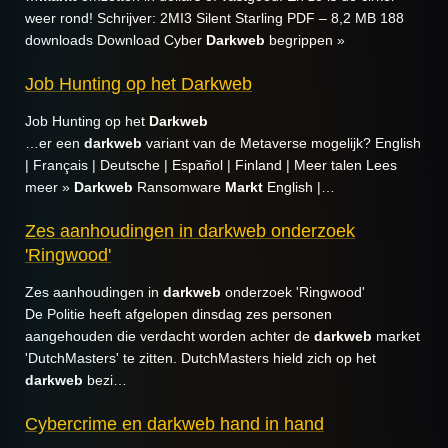
weer rond! Schrijver: 2MI3 Silent Starling PDF – 8,2 MB 188
downloads Download Cyber
Darkweb
begrippen »
Job Hunting op het Darkweb
Job Hunting op het
Darkweb
…er een
darkweb
variant van de Metaverse mogelijk? English
| Français | Deutsche | Español | Finland | Meer talen Lees
meer »
Darkweb
Ransomware
Markt
English |…
Zes aanhoudingen in darkweb onderzoek
'Ringwood'
Zes aanhoudingen in
darkweb
onderzoek 'Ringwood'
De Politie heeft afgelopen dinsdag zes personen
aangehouden die verdacht worden achter de
darkweb
market
'DutchMasters' te zitten. DutchMasters hield zich op het
darkweb
bezi…
Cybercrime en darkweb hand in hand