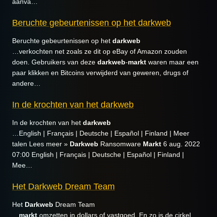
aanva…
Beruchte gebeurtenissen op het darkweb
Beruchte gebeurtenissen op het
darkweb
…verkochten net zoals ze dit op eBay of Amazon zouden
doen. Gebruikers van deze
darkweb
-
markt
waren maar een
paar klikken en Bitcoins verwijderd van geweren, drugs of
andere…
In de krochten van het darkweb
In de krochten van het
darkweb
…English | Français | Deutsche | Español | Finland | Meer
talen Lees meer »
Darkweb
Ransomware
Markt
6 aug. 2022
07:00 English | Français | Deutsche | Español | Finland |
Mee…
Het Darkweb Dream Team
Het
Darkweb
Dream Team
…
markt
omzetten in dollars of vastgoed. En zo is de cirkel