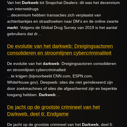
Van het
Darkweb
tot Snapchat Dealers: dit was het decennium
van internetdrugs
…decennium hebben transacties zich verplaatst van
achterbankjes en straathoeken naar DM's en de online zwarte
markt
. Volgens de Global Drug Survey van 2019 is het aantal
gebruikers dat dr…
De evolutie van het darkweb: Dreigingsactoren
consolideren en stroomlijnen cybercriminaliteit
De evolutie van het
darkweb
: Dreigingsactoren consolideren
en stroomlijnen cybercriminaliteit
…te krijgen (bijvoorbeeld CNN.com, ESPN.com,
WhiteHouse.gov). Deepweb: sites die niet geïndexeerd zijn
door zoekmachines of sites die afgeschermd zijn en beperkte
toegang hebben.
Darkweb
:…
De jacht op de grootste crimineel van het
Darkweb, deel 6: Endgame
De jacht op de grootste crimineel van het
Darkweb
, deel 6: