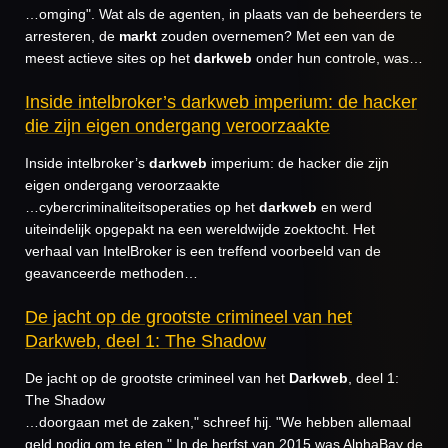
…omging". Wat als de agenten, in plaats van de beheerders te
arresteren, de
markt
zouden overnemen? Met een van de
meest actieve sites op het
darkweb
onder hun controle, was…
Inside intelbroker’s darkweb imperium: de hacker
die zijn eigen ondergang veroorzaakte
Inside intelbroker’s
darkweb
imperium: de hacker die zijn
eigen ondergang veroorzaakte
…cybercriminaliteitsoperaties op het
darkweb
en werd
uiteindelijk opgepakt na een wereldwijde zoektocht. Het
verhaal van IntelBroker is een treffend voorbeeld van de
geavanceerde methoden…
De jacht op de grootste crimineel van het
Darkweb, deel 1: The Shadow
De jacht op de grootste crimineel van het
Darkweb
, deel 1:
The Shadow
…doorgaan met de zaken," schreef hij. "We hebben allemaal
geld nodig om te eten." In de herfst van 2015 was AlphaBay de