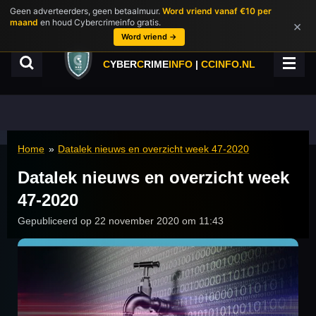
Geen adverteerders, geen betaalmuur.
Word vriend vanaf €10 per
Ga
maand
en houd Cybercrimeinfo gratis.
×
direct
Word vriend →
naar
de
C
YBER
C
RIME
INFO
|
CCINFO.NL
hoofdinhoud
Home
»
Datalek nieuws en overzicht week 47-2020
Datalek nieuws en overzicht week
47-2020
Gepubliceerd op 22 november 2020 om 11:43