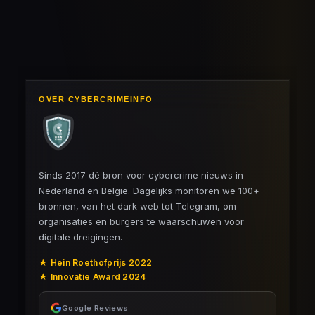
n
e
n
OVER CYBERCRIMEINFO
Sinds 2017 dé bron voor cybercrime nieuws in
Nederland en België. Dagelijks monitoren we 100+
bronnen, van het dark web tot Telegram, om
organisaties en burgers te waarschuwen voor
digitale dreigingen.
★ Hein Roethofprijs 2022
★ Innovatie Award 2024
Google Reviews