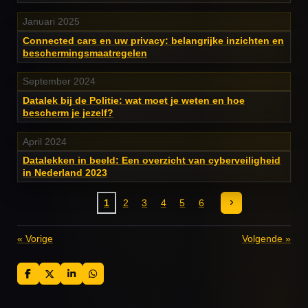
Januari 2025
Connected cars en uw privacy: belangrijke inzichten en
beschermingsmaatregelen
September 2024
Datalek bij de Politie: wat moet je weten en hoe
bescherm je jezelf?
April 2024
Datalekken in beeld: Een overzicht van cyberveiligheid
in Nederland 2023
1
2
3
4
5
6
«
Vorige
Volgende
»
D
D
S
D
e
e
h
e
l
e
a
l
e
l
r
e