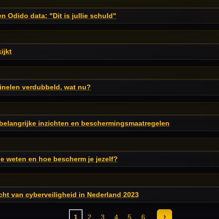
 Odido data: "Dit is jullie schuld"
ijkt
minelen verdubbeld, wat nu?
belangrijke inzichten en beschermingsmaatregelen
 je weten en hoe bescherm je jezelf?
cht van cyberveiligheid in Nederland 2023
1
2
3
4
5
6