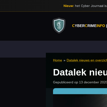
Ga
Nieuw:
het Cyber Journaal is 
direct
naar
de
hoofdinhoud
C
YBER
C
RIME
INFO
Home
»
Datalek nieuws en overzi
Datalek nie
Gepubliceerd op 13 december 202