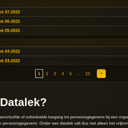
ek 07-2022
ek 06-2022
ek 05-2022
ek 04-2022
ek 03-2022
1
2
3
4
5
23
 Datalek?
oorloofde of onbedoelde toegang tot persoonsgegevens bij een organi
van persoonsgegevens. Onder een datalek valt dus niet alleen het vrijk