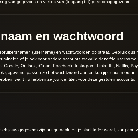
ing van gegevens en verlies van (toegang tot) persoonsgegevens.
snaam en wachtwoord
e gebruikersnamen (username) en wachtwoorden op straat. Gebruik dus
rcriminelen of je ook voor andere accounts toevallig dezelfde usernam
o, Google, Outlook, iCloud, Facebook, Instagram, LinkedIn, Netflix, Pa
 gegevens, passen ze het wachtwoord aan en kun jij er niet meer in, je
bben, want nu hebben ze jou identiteit voor deze gestolen accounts.
alek jouw gegevens zijn buitgemaakt en je slachtoffer wordt, zorg dan