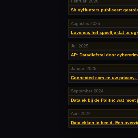
Februari 2026
ShinyHunters publiceert gestolen
Augustus 2025
Lovense, het speeltje dat terugk
Juli 2025
AP: Datadiefstal door cybercri
Januari 2025
Connected cars en uw privacy: 
September 2024
Datalek bij de Politie: wat moet
April 2024
Datalekken in beeld: Een overzi