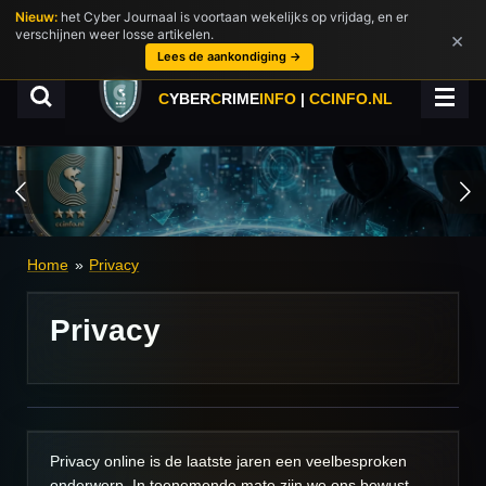
Nieuw:
het Cyber Journaal is voortaan wekelijks op vrijdag, en er
Ga
verschijnen weer losse artikelen.
×
direct
Lees de aankondiging →
naar
de
C
YBER
C
RIME
INFO
|
CCINFO.NL
hoofdinhoud
Home
»
Privacy
Privacy
Privacy online is de laatste jaren een veelbesproken
onderwerp. In toenemende mate zijn we ons bewust