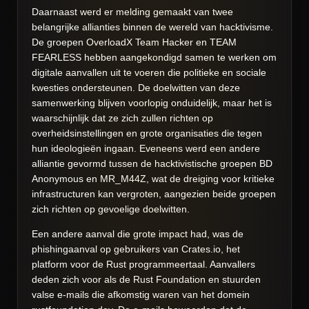
Daarnaast werd er melding gemaakt van twee
belangrijke allianties binnen de wereld van hacktivisme.
De groepen OverloadX Team Hacker en TEAM
FEARLESS hebben aangekondigd samen te werken om
digitale aanvallen uit te voeren die politieke en sociale
kwesties ondersteunen. De doelwitten van deze
samenwerking blijven voorlopig onduidelijk, maar het is
waarschijnlijk dat ze zich zullen richten op
overheidsinstellingen en grote organisaties die tegen
hun ideologieën ingaan. Eveneens werd een andere
alliantie gevormd tussen de hacktivistische groepen BD
Anonymous en MR_M44Z, wat de dreiging voor kritieke
infrastructuren kan vergroten, aangezien beide groepen
zich richten op gevoelige doelwitten.
Een andere aanval die grote impact had, was de
phishingaanval op gebruikers van Crates.io, het
platform voor de Rust programmeertaal. Aanvallers
deden zich voor als de Rust Foundation en stuurden
valse e-mails die afkomstig waren van het domein