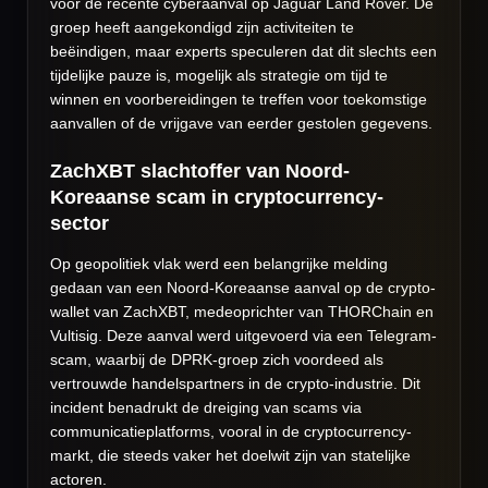
voor de recente cyberaanval op Jaguar Land Rover. De
groep heeft aangekondigd zijn activiteiten te
beëindigen, maar experts speculeren dat dit slechts een
tijdelijke pauze is, mogelijk als strategie om tijd te
winnen en voorbereidingen te treffen voor toekomstige
aanvallen of de vrijgave van eerder gestolen gegevens.
ZachXBT slachtoffer van Noord-
Koreaanse scam in cryptocurrency-
sector
Op geopolitiek vlak werd een belangrijke melding
gedaan van een Noord-Koreaanse aanval op de crypto-
wallet van ZachXBT, medeoprichter van THORChain en
Vultisig. Deze aanval werd uitgevoerd via een Telegram-
scam, waarbij de DPRK-groep zich voordeed als
vertrouwde handelspartners in de crypto-industrie. Dit
incident benadrukt de dreiging van scams via
communicatieplatforms, vooral in de cryptocurrency-
markt, die steeds vaker het doelwit zijn van statelijke
actoren.