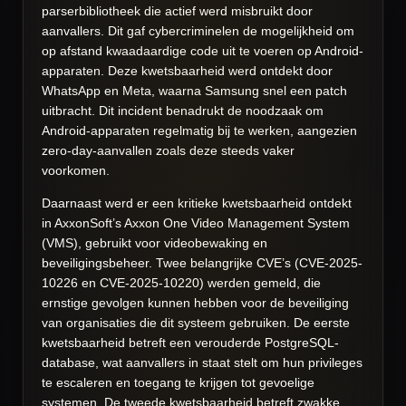
parserbibliotheek die actief werd misbruikt door
aanvallers. Dit gaf cybercriminelen de mogelijkheid om
op afstand kwaadaardige code uit te voeren op Android-
apparaten. Deze kwetsbaarheid werd ontdekt door
WhatsApp en Meta, waarna Samsung snel een patch
uitbracht. Dit incident benadrukt de noodzaak om
Android-apparaten regelmatig bij te werken, aangezien
zero-day-aanvallen zoals deze steeds vaker
voorkomen.
Daarnaast werd er een kritieke kwetsbaarheid ontdekt
in AxxonSoft’s Axxon One Video Management System
(VMS), gebruikt voor videobewaking en
beveiligingsbeheer. Twee belangrijke CVE’s (CVE-2025-
10226 en CVE-2025-10220) werden gemeld, die
ernstige gevolgen kunnen hebben voor de beveiliging
van organisaties die dit systeem gebruiken. De eerste
kwetsbaarheid betreft een verouderde PostgreSQL-
database, wat aanvallers in staat stelt om hun privileges
te escaleren en toegang te krijgen tot gevoelige
systemen. De tweede kwetsbaarheid betreft zwakke