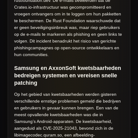
rustfoundation.dev. De e-mails beweerden dat de
Crates.io-infrastructuur was gecompromitteerd en
vroegen ontvangers om in te loggen om hun pakketten
te beschermen. De Rust Foundation waarschuwde dat
er geen beveiligingsinbreuk was, maar riep gebruikers
op de e-mails te markeren als phishing en geen links te
volgen. Dit incident benadrukt het risico van gerichte
phishingcampagnes op open-source ontwikkelaars en
hun communities.
Samsung en AxxonSoft kwetsbaarheden
bedreigen systemen en vereisen snelle
patching
Op het gebied van kwetsbaarheden werden gisteren
verschillende ernstige problemen gemeld die bedrijven
en gebruikers in gevaar kunnen brengen. Een van de
meest opvallende kwetsbaarheden was die in
Samsung’s Android-apparaten. De kwetsbaarheid,
aangeduid als CVE-2025-21043, bevond zich in de
libimagecodec.quram.so, een afbeelding-