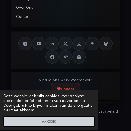
Over Ons
Contact
Vind je ons werk waardevol?
Doneer
Deze website gebruikt cookies voor analyse-
doeleinden en/of het tonen van advertenties.
Door gebruik te blijven maken van de site gaat u
hiermee akkoord.
Security Disclaimer
Security.txt
AI Bot Disclaimer
Privacybeleid
Cookieverklaring
Sitemap
Akkoord
Laatst bijgewerkt:
10 augustus 2026
© 2017 – 2026 Cybercrimeinfo