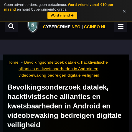
Geen adverteerders, geen betaalmuur.
Word vriend vanaf €10 per
Ga
maand
en houd Cybercrimeinfo gratis.
×
direct
Word vriend →
naar
de
C
YBER
C
RIME
INFO
|
CCINFO.NL
hoofdinhoud
Home
»
Bevolkingsonderzoek datalek, hacktivistische
allianties en kwetsbaarheden in Android en
videobewaking bedreigen digitale veiligheid
Bevolkingsonderzoek datalek,
hacktivistische allianties en
kwetsbaarheden in Android en
videobewaking bedreigen digitale
veiligheid