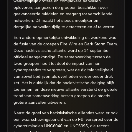
waarschijnlijk grotere en complexere aanvallen
opleveren, aangezien de groepen beschikken over
geavanceerde middelen en toegang tot verschillende
netwerken. Dit maakt het steeds moeilijker om
dergelijke aanvallen tijdig te detecteren en af te weren.
Een andere opmerkelijke ontwikkeling dit weekend was
de fusie van de groepen Fire Wire en Dark Storm Team.
Deze hacktivistische alliantie werd op 14 september
officieel aangekondigd. De samenwerking tussen de
twee groepen heeft tot doel de impact van hun
cyberoperaties te vergroten, wat de digitale veiligheid
van zowel bedrijven als overheden verder onder druk
zet. Het is duidelijk dat de hacktivistische dreiging blijft
toenemen, en deze nieuwe alliantie versterkt de globale
trend van samenwerking tussen groepen die steeds
grotere aanvallen uitvoeren.
Naast de groei van hacktivistische allianties werd er ook
een waarschuwingsbericht van de FBI verspreid over de
cybercriminelen UNC6040 en UNC6395, die recent