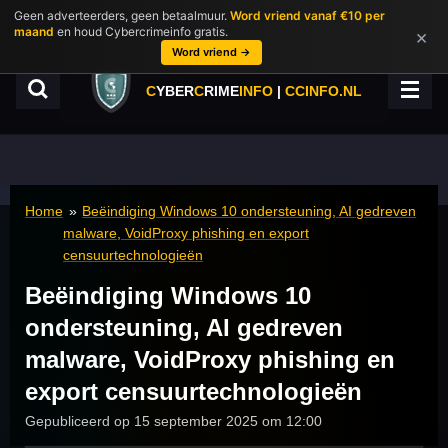
Geen adverteerders, geen betaalmuur.
Word vriend vanaf €10 per
Ga
maand
en houd Cybercrimeinfo gratis.
×
direct
Word vriend →
naar
de
C
YBER
C
RIME
INFO
|
CCINFO.NL
hoofdinhoud
Home
»
Beëindiging Windows 10 ondersteuning, AI gedreven
malware, VoidProxy phishing en export
censuurtechnologieën
Beëindiging Windows 10
ondersteuning, AI gedreven
malware, VoidProxy phishing en
export censuurtechnologieën
Gepubliceerd op 15 september 2025 om 12:00