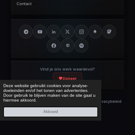
Contact
Vind je ons werk waardevol?
Doneer
Deze website gebruikt cookies voor analyse-
doeleinden en/of het tonen van advertenties.
Door gebruik te blijven maken van de site gaat u
hiermee akkoord.
Security Disclaimer
Security.txt
AI Bot Disclaimer
Privacybeleid
Cookieverklaring
Sitemap
Akkoord
Laatst bijgewerkt:
10 augustus 2026
© 2017 – 2026 Cybercrimeinfo