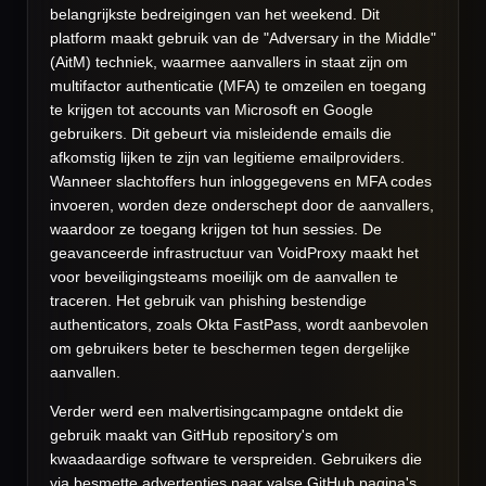
belangrijkste bedreigingen van het weekend. Dit
platform maakt gebruik van de "Adversary in the Middle"
(AitM) techniek, waarmee aanvallers in staat zijn om
multifactor authenticatie (MFA) te omzeilen en toegang
te krijgen tot accounts van Microsoft en Google
gebruikers. Dit gebeurt via misleidende emails die
afkomstig lijken te zijn van legitieme emailproviders.
Wanneer slachtoffers hun inloggegevens en MFA codes
invoeren, worden deze onderschept door de aanvallers,
waardoor ze toegang krijgen tot hun sessies. De
geavanceerde infrastructuur van VoidProxy maakt het
voor beveiligingsteams moeilijk om de aanvallen te
traceren. Het gebruik van phishing bestendige
authenticators, zoals Okta FastPass, wordt aanbevolen
om gebruikers beter te beschermen tegen dergelijke
aanvallen.
Verder werd een malvertisingcampagne ontdekt die
gebruik maakt van GitHub repository's om
kwaadaardige software te verspreiden. Gebruikers die
via besmette advertenties naar valse GitHub pagina's