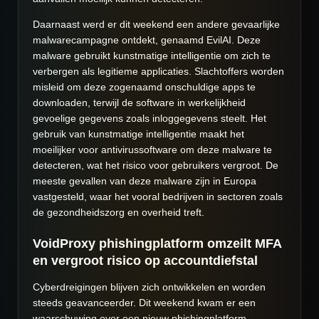
Daarnaast werd er dit weekend een andere gevaarlijke
malwarecampagne ontdekt, genaamd EvilAI. Deze
malware gebruikt kunstmatige intelligentie om zich te
verbergen als legitieme applicaties. Slachtoffers worden
misleid om deze zogenaamd onschuldige apps te
downloaden, terwijl de software in werkelijkheid
gevoelige gegevens zoals inloggegevens steelt. Het
gebruik van kunstmatige intelligentie maakt het
moeilijker voor antivirussoftware om deze malware te
detecteren, wat het risico voor gebruikers vergroot. De
meeste gevallen van deze malware zijn in Europa
vastgesteld, waar het vooral bedrijven in sectoren zoals
de gezondheidszorg en overheid treft.
VoidProxy phishingplatform omzeilt MFA
en vergroot risico op accountdiefstal
Cyberdreigingen blijven zich ontwikkelen en worden
steeds geavanceerder. Dit weekend kwam er een
waarschuwing over een nieuw phishingplatform