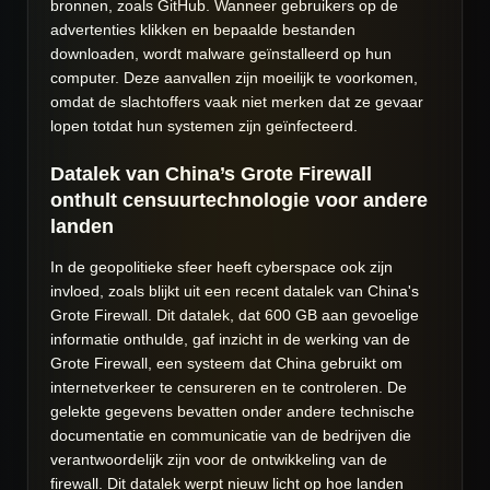
bronnen, zoals GitHub. Wanneer gebruikers op de
advertenties klikken en bepaalde bestanden
downloaden, wordt malware geïnstalleerd op hun
computer. Deze aanvallen zijn moeilijk te voorkomen,
omdat de slachtoffers vaak niet merken dat ze gevaar
lopen totdat hun systemen zijn geïnfecteerd.
Datalek van China’s Grote Firewall
onthult censuurtechnologie voor andere
landen
In de geopolitieke sfeer heeft cyberspace ook zijn
invloed, zoals blijkt uit een recent datalek van China's
Grote Firewall. Dit datalek, dat 600 GB aan gevoelige
informatie onthulde, gaf inzicht in de werking van de
Grote Firewall, een systeem dat China gebruikt om
internetverkeer te censureren en te controleren. De
gelekte gegevens bevatten onder andere technische
documentatie en communicatie van de bedrijven die
verantwoordelijk zijn voor de ontwikkeling van de
firewall. Dit datalek werpt nieuw licht op hoe landen