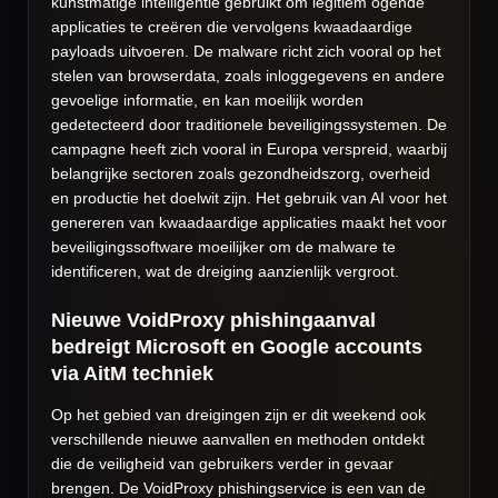
kunstmatige intelligentie gebruikt om legitiem ogende
applicaties te creëren die vervolgens kwaadaardige
payloads uitvoeren. De malware richt zich vooral op het
stelen van browserdata, zoals inloggegevens en andere
gevoelige informatie, en kan moeilijk worden
gedetecteerd door traditionele beveiligingssystemen. De
campagne heeft zich vooral in Europa verspreid, waarbij
belangrijke sectoren zoals gezondheidszorg, overheid
en productie het doelwit zijn. Het gebruik van AI voor het
genereren van kwaadaardige applicaties maakt het voor
beveiligingssoftware moeilijker om de malware te
identificeren, wat de dreiging aanzienlijk vergroot.
Nieuwe VoidProxy phishingaanval
bedreigt Microsoft en Google accounts
via AitM techniek
Op het gebied van dreigingen zijn er dit weekend ook
verschillende nieuwe aanvallen en methoden ontdekt
die de veiligheid van gebruikers verder in gevaar
brengen. De VoidProxy phishingservice is een van de