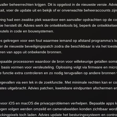
ler beheerrechten krijgen. Dit is opgelost in de nieuwste versie. Advi
aait, voer de update uit en bekijk of er onverwachte beheeraccounts zi
ing had een zwakke plek waardoor een aanvaller opdrachten op de co
e herstelt dit. Advies werk de ontwikkeltools bij, beperk de ontwikkelse
leutels in code en bouwsystemen.
tes gekregen voor een fout waarmee iemand op afstand programma’s k
eer de nieuwste beveiligingspatch zodra die beschikbaar is via het toes
lleren van apps uit onbekende bronnen.
alde processoren waardoor de bron voor willekeurige getallen soms e
e basis vormen voor versleuteling. Oplossing volgt via firmware en micr
 functie extra controleren en zo nodig terugvallen op andere bronnen v
ngevallen via een lek in de zoekfunctie. Met minimale rechten kan er 
dates uitgebracht. Advies patchen, kwetsbare eindpunten afschermen e
t voor iOS en macOS die privacyproblemen verhelpen. Bepaalde apps
 tegen volgen werden omzeild en camerabeelden konden zichtbaar wor
ckingpixels toch laden. Advies update het besturingssysteem en contro