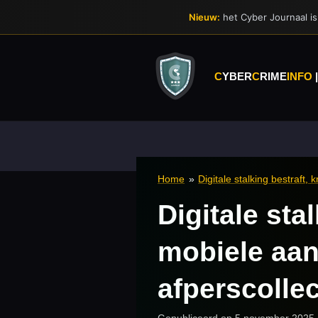
Ga
Nieuw:
het Cyber Journaal is 
direct
naar
de
hoofdinhoud
C
YBER
C
RIME
INFO
Home
»
Digitale stalking bestraft,
Digitale sta
mobiele aan
afperscollec
Gepubliceerd op 5 november 2025