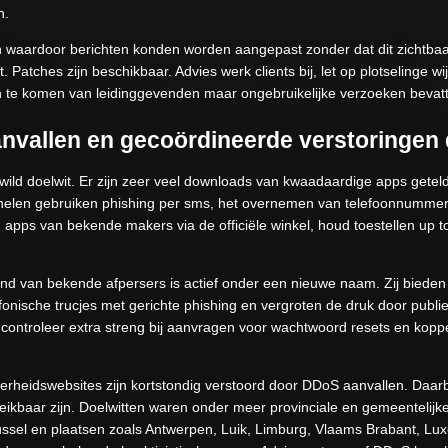
n.
n waardoor berichten konden worden aangepast zonder dat dit zichtba
Patches zijn beschikbaar. Advies werk clients bij, let op plotselinge 
ken te komen van leidinggevenden maar ongebruikelijke verzoeken bevat
anvallen en gecoördineerde verstoringen 
ewild doelwit. Er zijn zeer veel downloads van kwaadaardige apps getel
minelen gebruiken phishing per sms, het overnemen van telefoonnumme
en apps van bekende makers via de officiële winkel, houd toestellen up 
 van bekende afpersers is actief onder een nieuwe naam. Zij bieden 
onische trucjes met gerichte phishing en vergroten de druk door publ
controleer extra streng bij aanvragen voor wachtwoord resets en koppe
erheidswebsites zijn kortstondig verstoord door DDoS aanvallen. Daarb
bereikbaar zijn. Doelwitten waren onder meer provinciale en gemeentelijk
Brussel en plaatsen zoals Antwerpen, Luik, Limburg, Vlaams Brabant, 