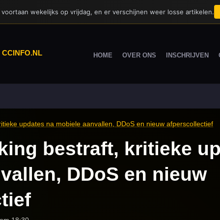
voortaan wekelijks op vrijdag, en er verschijnen weer losse artikelen.
|
CCINFO.NL
HOME
OVER ONS
INSCHRIJVEN
 kritieke updates na mobiele aanvallen, DDoS en nieuw afperscollectief
lking bestraft, kritieke 
vallen, DDoS en nieuw
tief
 om 18:30