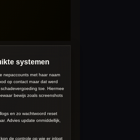
ruikte systemen
akte nepaccounts met haar naam
rbod op contact maar dat werd
n schadevergoeding toe. Hiermee
 bewaar bewijs zoals screenshots
llogs en zo wachtwoord reset
r. Advies update onmiddellijk,
on de controle op wie er inlogt