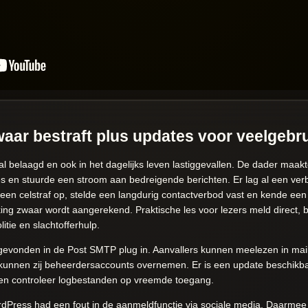
zwaar bestraft plus updates voor veelgeb
al belaagd en ook in het dagelijks leven lastiggevallen. De dader ma
ies en stuurde een stroom aan bedreigende berichten. Er lag al een ve
een celstraf op, stelde een langdurig contactverbod vast en kende ee
lking zwaar wordt aangerekend. Praktische les voor lezers meld direct,
litie en slachtofferhulp.
 gevonden in de Post SMTP plug in. Aanvallers kunnen meelezen in mai
unnen zij beheerdersaccounts overnemen. Er is een update beschikbaa
n en controleer logbestanden op vreemde toegang.
ress had een fout in de aanmeldfunctie via sociale media. Daarmee k