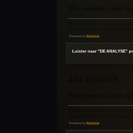
Powered by
RedCircle
Luister naar "DE ANALYSE" po
Powered by
RedCircle