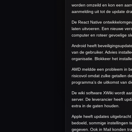
worden omzeild en kon een aanval
aanmelding uit tot de update dr
De React Native ontwikkelomgev
laten uitvoeren. Een nieuwe versi
computer en roteer gevoelige s
Android heeft beveiligingsupda
van de gebruiker. Advies install
organisatie. Blokkeer het insta
AMD meldde een probleem in bepa
risicovol omdat zulke getallen d
programma’s de uitkomst van die
De wiki software XWiki wordt aa
server. De leverancier heeft up
extra in de gaten houden.
Apple heeft updates uitgebrach
bedoeld, sommige instellingen
gegeven. Ook in Mail konden tra